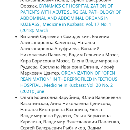
Ооржак,
DYNAMICS OF HOSPITALIZATION OF
PATIENTS WITH ACUTE SURGICAL PATHOLOGY OF
ABDOMINAL AND ABDOMINAL ORGANS IN
KUZBASS
,
Medicine in Kuzbass: Vol. 17 No. 1
(2018): March
Виталий Сергеевич Самоделкин, Евгения
Александровна Каменева, Наталья
Александровна Ануфриева, Василий
Николаевич Паличев, Вадим Гельевич Мозес,
Кира Борисовна Мозес, Елена Владимировна
Рудаева, Светлана Ивановна Елгина, Иосиф
Маркович Центер,
ORGANIZATION OF "OPEN
REANIMATION" IN THE REPROFILED INFECTIOUS
HOSPITAL
,
Medicine in Kuzbass: Vol. 20 No. 2
(2021): June
Ольга Борисовна Зарубина, Юлия Валерьевна
Васютинская, Анна Николаевна Денисова,
Наталья Викторовна Вахонина, Елена
Владимировна Рудаева, Ольга Борисовна
Карелина, Владимир Вячеславович Павленко,
Сергей Валерьевич Рыбников, Вадим