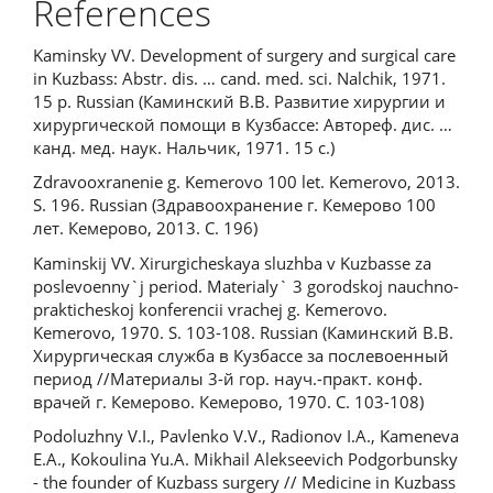
References
Kaminsky VV. Development of surgery and surgical care
in Kuzbass: Abstr. dis. … cand. med. sci. Nalchik, 1971.
15 p. Russian (Каминский В.В. Развитие хирургии и
хирургической помощи в Кузбассе: Автореф. дис. …
канд. мед. наук. Нальчик, 1971. 15 с.)
Zdravooxranenie g. Kemerovo 100 let. Kemerovo, 2013.
S. 196. Russian (Здравоохранение г. Кемерово 100
лет. Кемерово, 2013. С. 196)
Kaminskij VV. Xirurgicheskaya sluzhba v Kuzbasse za
poslevoenny`j period. Materialy` 3 gorodskoj nauchno-
prakticheskoj konferencii vrachej g. Kemerovo.
Kemerovo, 1970. S. 103-108. Russian (Каминский В.В.
Хирургическая служба в Кузбассе за послевоенный
период //Материалы 3-й гор. науч.-практ. конф.
врачей г. Кемерово. Кемерово, 1970. С. 103-108)
Podoluzhny V.I., Pavlenko V.V., Radionov I.A., Kameneva
E.A., Kokoulina Yu.A. Mikhail Alekseevich Podgorbunsky
- the founder of Kuzbass surgery // Medicine in Kuzbass