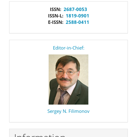
issn
ISSN:
2687-0053
ISSN-L:
1819-0901
E-ISSN:
2588-0411
editor
Editor-in-Chief:
Sergey N. Filimonov