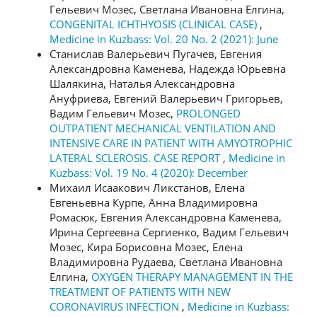
Гельевич Мозес, Светлана Ивановна Елгина,
CONGENITAL ICHTHYOSIS (CLINICAL CASE)
,
Medicine in Kuzbass: Vol. 20 No. 2 (2021): June
Станислав Валерьевич Пугачев, Евгения
Александровна Каменева, Надежда Юрьевна
Шалякина, Наталья Александровна
Ануфриева, Евгений Валерьевич Григорьев,
Вадим Гельевич Мозес,
PROLONGED
OUTPATIENT MECHANICAL VENTILATION AND
INTENSIVE CARE IN PATIENT WITH AMYOTROPHIC
LATERAL SCLEROSIS. CASE REPORT
,
Medicine in
Kuzbass: Vol. 19 No. 4 (2020): December
Михаил Исаакович Ликстанов, Елена
Евгеньевна Курпе, Анна Владимировна
Ромасюк, Евгения Александровна Каменева,
Ирина Сергеевна Сергиенко, Вадим Гельевич
Мозес, Кира Борисовна Мозес, Елена
Владимировна Рудаева, Светлана Ивановна
Елгина,
OXYGEN THERAPY MANAGEMENT IN THE
TREATMENT OF PATIENTS WITH NEW
CORONAVIRUS INFECTION
,
Medicine in Kuzbass: