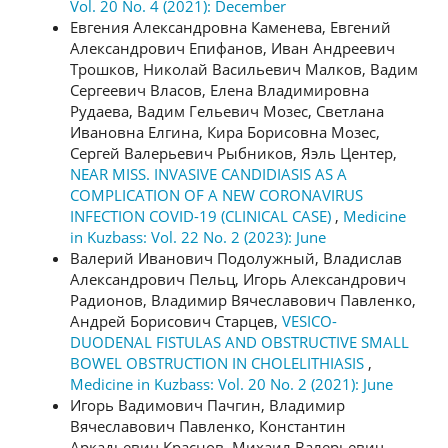
Vol. 20 No. 4 (2021): December
Евгения Александровна Каменева, Евгений
Александрович Епифанов, Иван Андреевич
Трошков, Николай Васильевич Малков, Вадим
Сергеевич Власов, Елена Владимировна
Рудаева, Вадим Гельевич Мозес, Светлана
Ивановна Елгина, Кира Борисовна Мозес,
Сергей Валерьевич Рыбников, Яэль Центер,
NEAR MISS. INVASIVE CANDIDIASIS AS A
COMPLICATION OF A NEW CORONAVIRUS
INFECTION COVID-19 (CLINICAL CASE)
,
Medicine
in Kuzbass: Vol. 22 No. 2 (2023): June
Валерий Иванович Подолужный, Владислав
Александрович Пельц, Игорь Александрович
Радионов, Владимир Вячеславович Павленко,
Андрей Борисович Старцев,
VESICO-
DUODENAL FISTULAS AND OBSTRUCTIVE SMALL
BOWEL OBSTRUCTION IN CHOLELITHIASIS
,
Medicine in Kuzbass: Vol. 20 No. 2 (2021): June
Игорь Вадимович Пачгин, Владимир
Вячеславович Павленко, Константин
Аркадьевич Краснов, Михаил Валерьевич