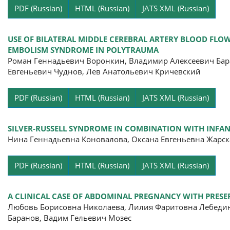
Pa
PDF (Russian)
HTML (Russian)
JATS XML (Russian)
USE OF BILATERAL MIDDLE CEREBRAL ARTERY BLOOD FLO
EMBOLISM SYNDROME IN POLYTRAUMA
Роман Геннадьевич Воронкин, Владимир Алексеевич Бара
Евгеньевич Чуднов, Лев Анатольевич Кричевский
Pa
PDF (Russian)
HTML (Russian)
JATS XML (Russian)
SILVER-RUSSELL SYNDROME IN COMBINATION WITH INFANT
Нина Геннадьевна Коновалова, Оксана Евгеньевна Жарск
Pa
PDF (Russian)
HTML (Russian)
JATS XML (Russian)
A CLINICAL CASE OF ABDOMINAL PREGNANCY WITH PRES
Любовь Борисовна Николаева, Лилия Фаритовна Лебединс
Баранов, Вадим Гельевич Мозес