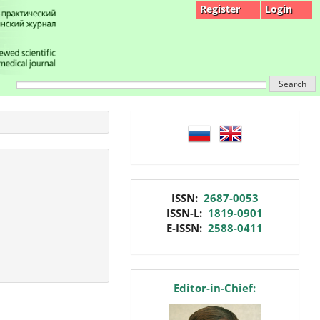
Register
Login
Search
language
issn
ISSN:
2687-0053
ISSN-L:
1819-0901
E-ISSN:
2588-0411
editor
Editor-in-Chief: