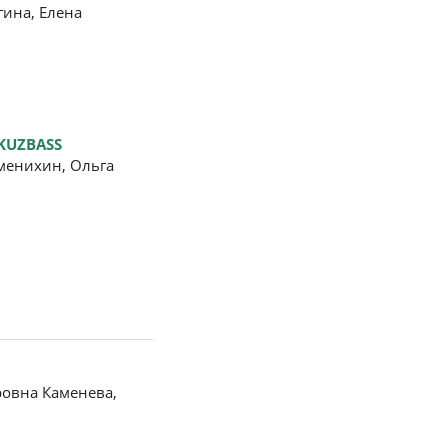
ина, Елена
 KUZBASS
менихин, Ольга
ровна Каменева,