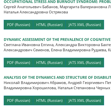
OCCUPATIONAL STRESS AND BURNOUT SYNDROME: PROBLE
Сергей Анатольевич Бабанов, Маргарита Валериановна Л
Наталья Александровна Острякова
Pa
PDF (Russian)
HTML (Russian)
JATS XML (Russian)
DYNAMIC ASSESSMENT OF THE PREVALENCE OF COGNITIV
Светлана Ивановна Елгина, Александра Викторовна Бахте
Александрович Семенов, Елена Владимировна Рудаева, К
Pa
PDF (Russian)
HTML (Russian)
JATS XML (Russian)
ANALYSIS OF THE DYNAMICS AND STRUCTURE OF DISABILI
Николай Владимирович Абрамов, Андрей Георгиевич Пет
Владимировна Хорошилова, Наталья Степановна Черных
Pa
PDF (Russian)
HTML (Russian)
JATS XML (Russian)