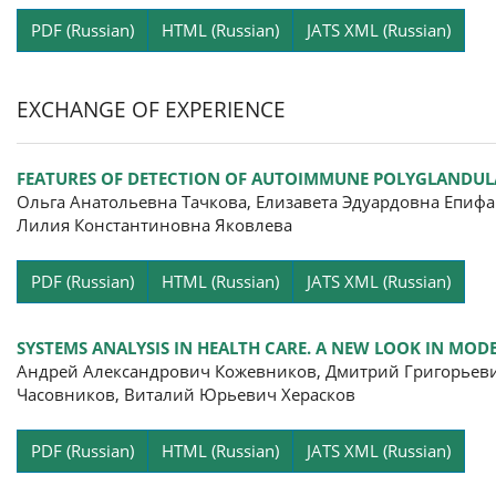
Pa
PDF (Russian)
HTML (Russian)
JATS XML (Russian)
EXCHANGE OF EXPERIENCE
FEATURES OF DETECTION OF AUTOIMMUNE POLYGLANDU
Ольга Анатольевна Тачкова, Елизавета Эдуардовна Епиф
Лилия Константиновна Яковлева
Pa
PDF (Russian)
HTML (Russian)
JATS XML (Russian)
SYSTEMS ANALYSIS IN HEALTH CARE. A NEW LOOK IN MO
Андрей Александрович Кожевников, Дмитрий Григорьеви
Часовников, Виталий Юрьевич Херасков
Pa
PDF (Russian)
HTML (Russian)
JATS XML (Russian)