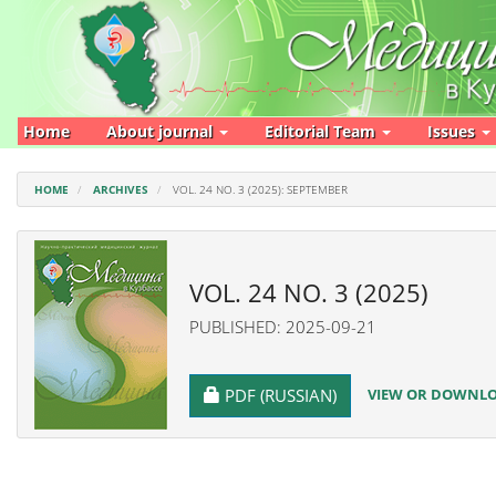
Main
Navigation
Main
Content
Sidebar
Home
About journal
Editorial Team
Issues
HOME
ARCHIVES
VOL. 24 NO. 3 (2025): SEPTEMBER
VOL. 24 NO. 3 (2025)
PUBLISHED: 2025-09-21
REQUIRES SUBSCRIPTION
VIEW OR DOWNLOA
PDF (RUSSIAN)