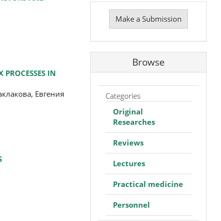
Make
a
Make a Submission
Submission
Browse
 PROCESSES IN
клакова, Евгения
Categories
Original
Researches
Reviews
S
Lectures
Practical medicine
Personnel