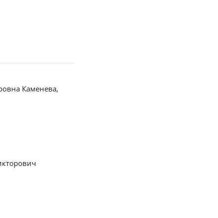
ровна Каменева,
икторович