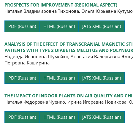
PROSPECTS FOR IMPROVEMENT (REGIONAL ASPECT)
Наталья Владимировна Тихонова, Ольга Юрьевна Кутум
Pa
PDF (Russian)
HTML (Russian)
JATS XML (Russian)
ANALYSIS OF THE EFFECT OF TRANSCRANIAL MAGNETIC S
PATIENTS WITH TYPE 2 DIABETES MELLITUS AND POLYNE
Надежда Ивановна Шумейко, Анастасия Валерьевна Ямщи
Петровна Каширина
Pa
PDF (Russian)
HTML (Russian)
JATS XML (Russian)
THE IMPACT OF INDOOR PLANTS ON AIR QUALITY AND CH
Наталья Федоровна Чуенко, Ирина Игоревна Новикова, О
Pa
PDF (Russian)
HTML (Russian)
JATS XML (Russian)