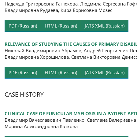
Надежда Григорьевна Ганюкова, Людмила Сергеевна Гофм
Владимировна Рудаева, Кира Борисовна Мозес
Pa
PDF (Russian)
HTML (Russian)
JATS XML (Russian)
RELEVANCE OF STUDYING THE CAUSES OF PRIMARY DISABI
Николай Владимирович Абрамов, Андрей Георгиевич Пет
Владимировна Хорошилова, Светлана Викторовна Денис
Pa
PDF (Russian)
HTML (Russian)
JATS XML (Russian)
CASE HISTORY
CLINICAL CASE OF FUNICULAR MYELOSIS IN A PATIENT A
Владимир Вячеславович Павленко, Светлана Валериевна 
Марина Александровна Каткова