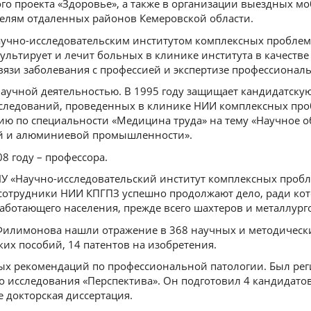
го проекта «Здоровье», а также в организации выездных м
лям отдаленных районов Кемеровской области.
 Научно-исследовательским институтом комплексных проблем
ультирует и лечит больных в клинике института в качестве
вязи заболевания с профессией и экспертизе профессионал
научной деятельностью. В 1995 году защищает кандидатску
исследований, проведенных в клинике НИИ комплексных пр
ию по специальности «Медицина труда» на тему «Научное 
ой и алюминиевой промышленности».
08 году – профессора.
НУ «Научно-исследовательский институт комплексных проб
сотрудники НИИ КПГПЗ успешно продолжают дело, ради кот
аботающего населения, прежде всего шахтеров и металлург
Филимонова нашли отражение в 368 научных и методически
их пособий, 14 патентов на изобретения.
ных рекомендаций по профессиональной патологии. Был р
исследования «Перспектива». Он подготовил 4 кандидатов
 докторская диссертация.