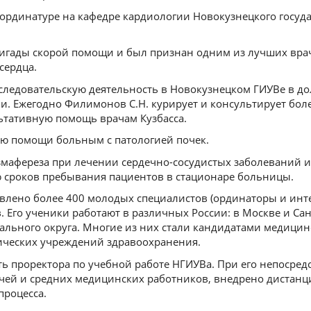
 ординатуре на кафедре кардиологии Новокузнецкого госуд
игады скорой помощи и был признан одним из лучших вра
сердца.
следовательскую деятельность в Новокузнецком ГИУВе в до
пии. Ежегодно Филимонов С.Н. курирует и консультирует бол
ьтативную помощь врачам Кузбасса.
ию помощи больным с патологией почек.
змафереза при лечении сердечно-сосудистых заболеваний и
ю сроков пребывания пациентов в стационаре больницы.
влено более 400 молодых специалистов (ординаторы и инте
 Его ученики работают в различных России: в Москве и Сан
ального округа. Многие из них стали кандидатами медицин
ческих учреждений здравоохранения.
ть проректора по учебной работе НГИУВа. При его непосред
ачей и средних медицинских работников, внедрено дистанц
процесса.