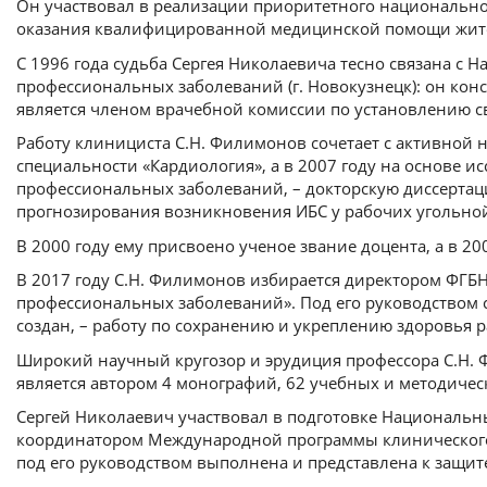
Он участвовал в реализации приоритетного национально
оказания квалифицированной медицинской помощи жите
С 1996 года судьба Сергея Николаевича тесно связана с
профессиональных заболеваний (г. Новокузнецк): он конс
является членом врачебной комиссии по установлению с
Работу клинициста С.Н. Филимонов сочетает с активной 
специальности «Кардиология», а в 2007 году на основе 
профессиональных заболеваний, – докторскую диссертац
прогнозирования возникновения ИБС у рабочих угольн
В 2000 году ему присвоено ученое звание доцента, а в 20
В 2017 году С.Н. Филимонов избирается директором ФГБ
профессиональных заболеваний». Под его руководством 
создан, – работу по сохранению и укреплению здоровья р
Широкий научный кругозор и эрудиция профессора С.Н. 
является автором 4 монографий, 62 учебных и методическ
Сергей Николаевич участвовал в подготовке Националь
координатором Международной программы клинического 
под его руководством выполнена и представлена к защите