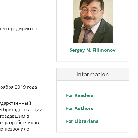
ессор, директор
Sergey N. Filimonov
Information
оября 2019 года
For Readers
сударственный
For Authors
й бригады станции
страдавшим в
For Librarians
из разработчиков
ых позволило