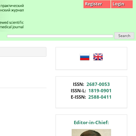
Register
Login
Search
language
issn
ISSN:
2687-0053
ISSN-L:
1819-0901
E-ISSN:
2588-0411
editor
Editor-in-Chief: