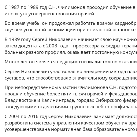
С 1987 по 1989 год С.Н. Филимонов проходил обучение в
института усовершенствования врачей.
Во время учебы он продолжал работать врачом кардиобр
случаев успешной реанимации при внезапной остановке 
В 1989 году Сергей Николаевич начинает свою научно-ис
затем доцента, а с 2008 года – профессора кафедры тера
больных разного профиля, оказывает постоянную консул
Много лет он является ведущим специалистом по оказан
Сергей Николаевич участвовал во внедрении метода пла
суставов, что способствовало значительному сокращени
При непосредственном участии Филимонова С.Н. подгото
прошли обучение более пяти тысяч врачей и фельдшеров.
Владивостоке и Калининграде, городах Сибирского федер
заведующими отделениями крупных лечебно-профилакти
С 2004 по 2016 год Сергей Николаевич занимает должнос
разработана система управления качеством обучения вр
усовершенствована нормативная база образовательного 