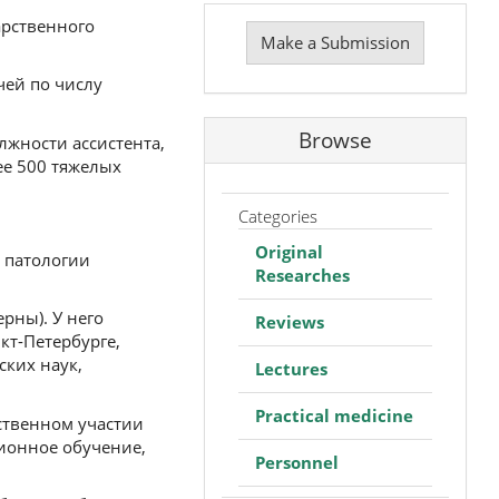
Make
арственного
a
Make a Submission
Submission
чей по числу
Browse
лжности ассистента,
ее 500 тяжелых
Categories
Original
 патологии
Researches
рны). У него
Reviews
кт-Петербурге,
ских наук,
Lectures
Practical medicine
ственном участии
ионное обучение,
Personnel