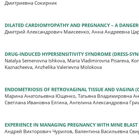
Дмитриевна Сокирник
DILATED CARDIOMYOPATHY AND PREGNANCY – A DANGE
Дмитрий Александрович Маисеенко, Анна Андреевна Ца
DRUG-INDUCED HYPERSENSITIVITY SYNDROME (DRESS-SYN
Natalya Semenovna Ishkova, Maria Vladimirovna Pisareva, Kon
Kaznacheeva, Anzhelika Valerievna Molokova
ENDOMETRIOSIS OF RETROVAGINAL TISSUE AND VAGINA (C
Марина Анатольевна Ющенко, Татьяна Владимировна Ана
Светлана Ивановна Елгина, Ангелина Александровна Гри
EXPERIENCE IN MANAGING PREGNANCY WITH MINE BLAST 
Андрей Викторович Чурилов, Валентина Васильевна Сви