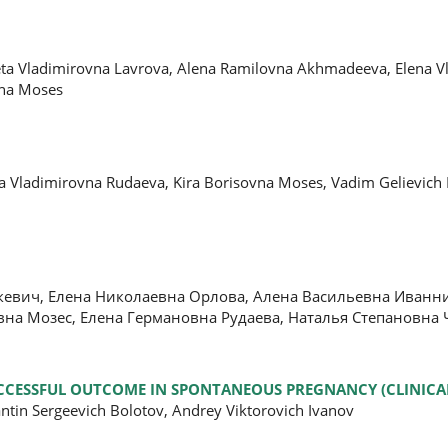
aveta Vladimirovna Lavrova, Alena Ramilovna Akhmadeeva, Elena 
vna Moses
ena Vladimirovna Rudaeva, Kira Borisovna Moses, Vadim Gelievich
кевич, Елена Николаевна Орлова, Алена Васильевна Иванн
вна Мозес, Елена Германовна Рудаева, Наталья Степановна
CCESSFUL OUTCOME IN SPONTANEOUS PREGNANCY (CLINICAL
ntin Sergeevich Bolotov, Andrey Viktorovich Ivanov