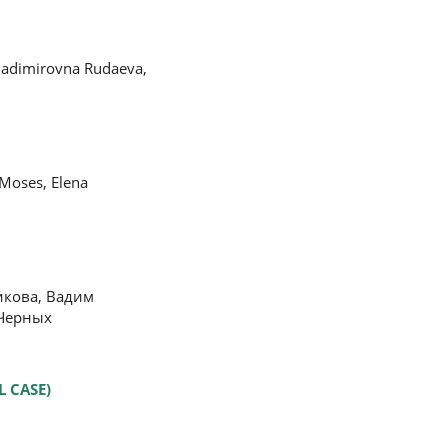
Vladimirovna Rudaeva,
 Moses, Elena
икова, Вадим
 Черных
 CASE)