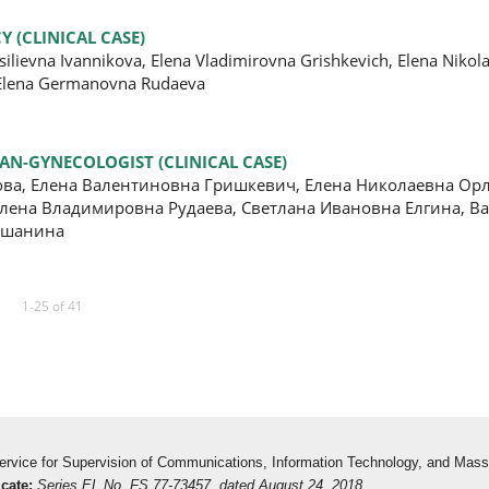
 (CLINICAL CASE)
ilievna Ivannikova, Elena Vladimirovna Grishkevich, Elena Nikol
, Elena Germanovna Rudaeva
AN-GYNECOLOGIST (CLINICAL CASE)
ва, Елена Валентиновна Гришкевич, Елена Николаевна Орл
лена Владимировна Рудаева, Светлана Ивановна Елгина, В
льшанина
1-25 of 41
 Service for Supervision of Communications, Information Technology, and Mas
icate:
Series EL No. FS 77-73457, dated August 24, 2018