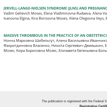
JERVELL-LANGE-NIELSEN SYNDROME (JLNS) AND PREGNANCY
Vadim Gelievich Moses, Elena Vladimirovna Rudaeva, Alena Vas
Ivanovna Elgina, Kira Borisovna Moses, Alena Olegovna Veys
MASSIVE THROMBOUS IN THE PRACTICE OF AN OBSTETRICI
Нонна Марковна Шибельгут, Алена Васильевна Иваннико
Фахритдиновна Власенко, Никита Сергеевич Демяшкин, Е
Мозес, Кира Борисовна Мозес, Елизавета Евгеньевна Бо
The publication is registered with the Federal
Registration Certif