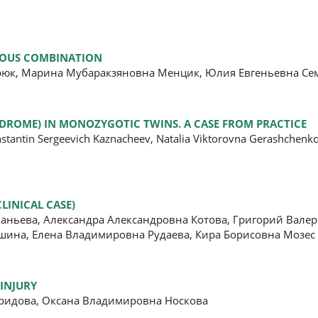
ROUS COMBINATION
рюк, Марина Мубаракзяновна Менцик, Юлия Евгеньевна Се
DROME) IN MONOZYGOTIC TWINS. A CASE FROM PRACTICE
stantin Sergeevich Kaznacheev, Natalia Viktorovna Gerashchenko
LINICAL CASE)
ньева, Александра Александровна Котова, Григорий Валер
шина, Елена Владимировна Рудаева, Кира Борисовна Мозес
INJURY
ридова, Оксана Владимировна Носкова