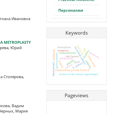
Персоналии
етлана Ивановна
Keywords
 A METROPLASTY
covid-19
арева, Юрий
hemoptysis
bronchial asthma
left
treatment
children
childbirth
newborns
endometriosis
gynecomastia
peptic ulcer
risk factors
adolescents
gastritis
asthenia
anemia
gerd
h. pylory
laparoscopy
control
transforming growth factor β
torsion of the uterine appendages
а Столярова,
Pageviews
икова, Вадим
 Черных, Мария