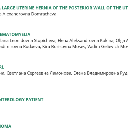
 LARGE UTERINE HERNIA OF THE POSTERIOR WALL OF THE U
lga Alexandrovna Domracheva
STEMATOMYELIA
tlana Leonidovna Stopicheva, Elena Aleksandrovna Kokina, Olga 
ladimirovna Rudaeva, Kira Borisovna Moses, Vadim Gelievich Mo
RL
на, Светлана Сергеевна Ламонова, Елена Владимировна Руд
ENTEROLOGY PATIENT
INOMA