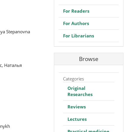
For Readers
For Authors
alya Stepanovna
For Librarians
Browse
, Наталья
Categories
Original
Researches
Reviews
Lectures
rnykh
Practical medicine