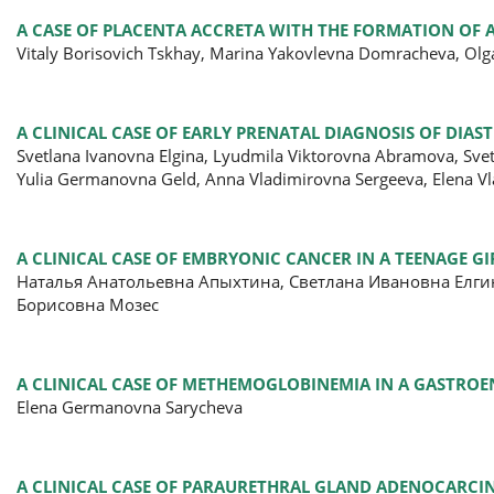
A CASE OF PLACENTA ACCRETA WITH THE FORMATION OF A
Vitaly Borisovich Tskhay, Marina Yakovlevna Domracheva, O
A CLINICAL CASE OF EARLY PRENATAL DIAGNOSIS OF DIA
Svetlana Ivanovna Elgina, Lyudmila Viktorovna Abramova, Sve
Yulia Germanovna Geld, Anna Vladimirovna Sergeeva, Elena V
A CLINICAL CASE OF EMBRYONIC CANCER IN A TEENAGE GI
Наталья Анатольевна Апыхтина, Светлана Ивановна Елги
Борисовна Мозес
A CLINICAL CASE OF METHEMOGLOBINEMIA IN A GASTRO
Elena Germanovna Sarycheva
A CLINICAL CASE OF PARAURETHRAL GLAND ADENOCARC