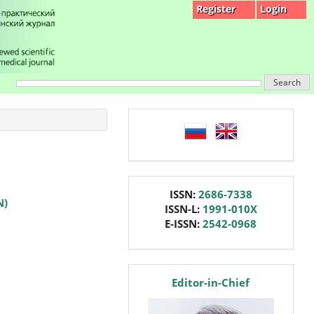
Register
Login
Search
language
issn
ISSN:
2686-7338
N)
ISSN-L:
1991-010X
E-ISSN:
2542-0968
editor
Editor-in-Chief