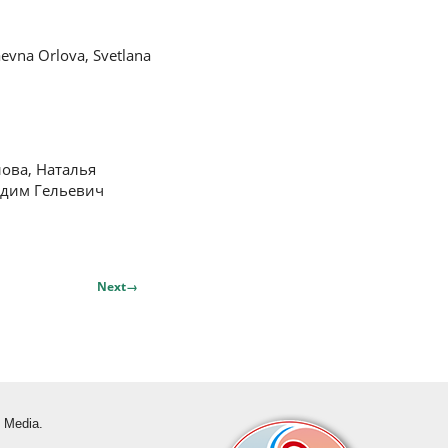
aevna Orlova, Svetlana
ова, Наталья
адим Гельевич
Next
→
s Media.