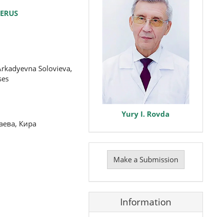
TERUS
Arkadyevna Solovieva,
ses
Yury I. Rovda
аева, Кира
Make
a
Make a Submission
Submission
Information