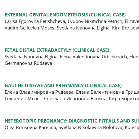
EXTERNAL GENITAL ENDOMETRIOSIS (CLINICAL CASE)
Larisa Egorovna Fetishcheva, Lyubov Nikitichna Petrich, Eliz
Vadim Gelievich Moses, Svetlana Ivanovna Elgina, Kira Boriso
FETAL DISTAL EXTRADACTYLY (CLINICAL CASE)
Svetlana Ivanovna Elgina, Elena Valentinovna Grishkevich, El
Germanovna Rudaeva
GAUCHE DISEASE AND PREGNANCY (CLINICAL CASE)
Елена Владимировна Рудаева, Елена Валентиновна Гриш
Гельевич Мозес, Светлана Ивановна Елгина, Кира Борисо
HETEROTOPIC PREGNANCY: DIAGNOSTIC PITFALLS AND SU
Olga Borisovna Karelina, Svetlana Nikolaevna Bolotova, Konsta