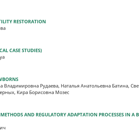
TILITY RESTORATION
ова
CAL CASE STUDIES)
ya
EWBORNS
а Владимировна Рудаева, Наталья Анатольевна Батина, Св
Черных, Кира Борисовна Мозес
METHODS AND REGULATORY ADAPTATION PROCESSES IN A B
рич