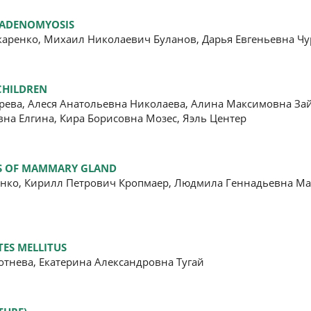
 ADENOMYOSIS
каренко, Михаил Николаевич Буланов, Дарья Евгеньевна Ч
CHILDREN
арева, Алеся Анатольевна Николаева, Алина Максимовна За
на Елгина, Кира Борисовна Мозес, Яэль Центер
YS OF MAMMARY GLAND
енко, Кирилл Петрович Кропмаер, Людмила Геннадьевна Ма
ES MELLITUS
тнева, Екатерина Александровна Тугай