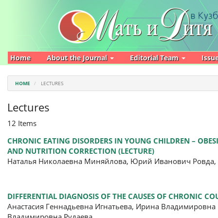
Main
Navigation
Main
Content
Sidebar
Home
About the Journal
Editorial Team
Issu
HOME
LECTURES
Lectures
12 Items
CHRONIC EATING DISORDERS IN YOUNG CHILDREN – OBESI
AND NUTRITION CORRECTION (LECTURE)
Наталья Николаевна Миняйлова, Юрий Иванович Ровда, 
DIFFERENTIAL DIAGNOSIS OF THE CAUSES OF CHRONIC CO
Анастасия Геннадьевна Игнатьева, Ирина Владимировна Б
Владимировна Рудаева