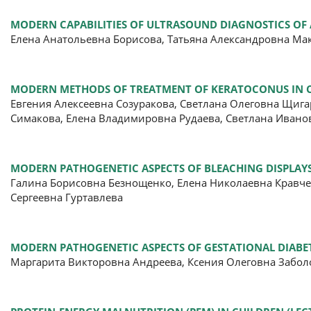
MODERN CAPABILITIES OF ULTRASOUND DIAGNOSTICS OF
Елена Анатольевна Борисова, Татьяна Александровна Ма
MODERN METHODS OF TREATMENT OF KERATOCONUS IN 
Евгения Алексеевна Созуракова, Светлана Олеговна Щиг
Симакова, Елена Владимировна Рудаева, Светлана Иванов
MODERN PATHOGENETIC ASPECTS OF BLEACHING DISPLA
Галина Борисовна Безнощенко, Елена Николаевна Кравч
Сергеевна Гуртавлева
MODERN PATHOGENETIC ASPECTS OF GESTATIONAL DIABET
Маргарита Викторовна Андреева, Ксения Олеговна Заболо