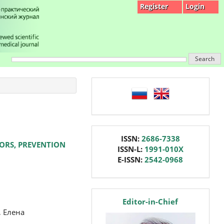
Register
Login
Search
language
issn
ISSN:
2686-7338
TORS, PREVENTION
ISSN-L:
1991-010X
E-ISSN:
2542-0968
editor
Editor-in-Chief
, Елена