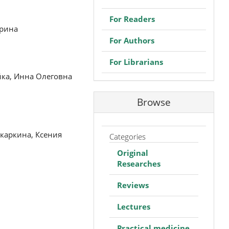
For Readers
урина
For Authors
For Librarians
йка, Инна Олеговна
Browse
каркина, Ксения
Categories
Original
Researches
Reviews
Lectures
Practical medicine