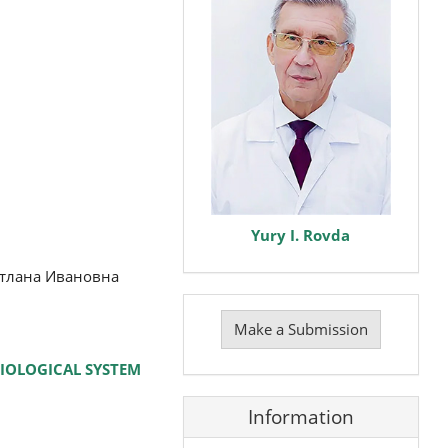
Yury I. Rovda
етлана Ивановна
Make
a
Make a Submission
Submission
IOLOGICAL SYSTEM
Information