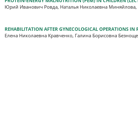
PROTEIN-ENERGY MALNUTRITION (PEM) IN CHILDREN (LEC
Юрий Иванович Ровда, Наталья Николаевна Миняйлова, 
REHABILITATION AFTER GYNECOLOGICAL OPERATIONS IN 
Елена Николаевна Кравченко, Галина Борисовна Безнощ