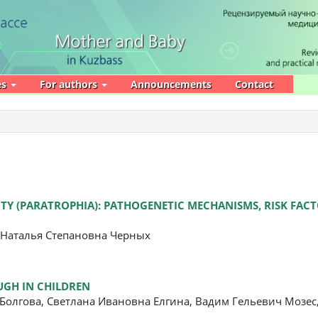
es
For authors
Announcements
Contact
TY (PARATROPHIA): PATHOGENETIC MECHANISMS, RISK FAC
Наталья Степановна Черных
UGH IN CHILDREN
олгова, Светлана Ивановна Елгина, Вадим Гельевич Мозес