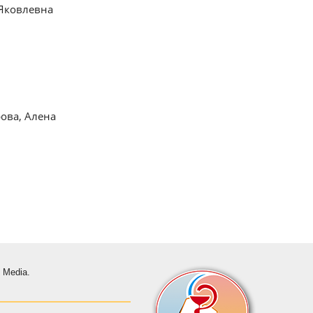
 Яковлевна
ова, Алена
s Media.