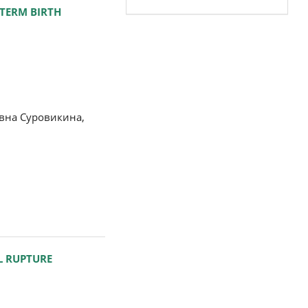
ETERM BIRTH
вна Суровикина,
L RUPTURE