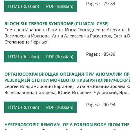
Pages : 79-84
HTML (Russian)
PDF (Russian)
BLOCH-SULZBERGER SYNDROME (CLINICAL CASE)
Светлана Ивановна Елгина, Инна Геннадьевна Анохина, 
Васильевна Иванова, Анна Алексеевна Раскатова, Елена 
Степановна Черных
Pages : 85-89
HTML (Russian)
PDF (Russian)
ОРГАНОСОХРАНЯЮЩАЯ ОПЕРАЦИЯ ПРИ АНОМАЛИИ ПРИК
РЕЗЕКЦИЕЙ СТЕНКИ МОЧЕВОГО ПУЗЫРЯ (КЛИНИЧЕСКИ
Сергей Владимирович Баринов, Татьяна Владимировна Ка
Вячеславовна Лазарева, Юрий Игоревич Чуловский, Яро
Pages : 90-94
HTML (Russian)
PDF (Russian)
HYSTEROSCOPIC REMOVAL OF A FOREIGN BODY FROM THE U