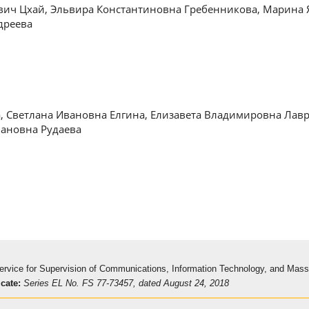
вич Цхай, Эльвира Константиновна Гребенникова, Марина
дреева
, Светлана Ивановна Елгина, Елизавета Владимировна Лавр
мановна Рудаева
 Service for Supervision of Communications, Information Technology, and Mas
icate:
Series EL No. FS 77-73457, dated August 24, 2018