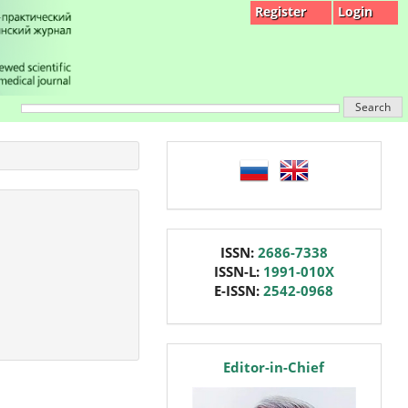
Register
Login
Search
language
issn
ISSN:
2686-7338
ISSN-L:
1991-010X
E-ISSN:
2542-0968
editor
Editor-in-Chief