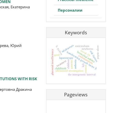
WOMEN
ская, Екатерина
Персоналии
Keywords
арева, Юрий
adolescents
emicizubam
h. pylory
peptic ulcer
newborns
covid-19
placental insufficiency
risk factors
transforming growth factor β
bronchial asthma
gerd
endometriosis
laparoscopy
treatment
children
asthenia
gastritis
left
control
childbirth
ultrasound investigation
the intergenetic interval
TUTIONS WITH RISK
бертовна Дракина
Pageviews