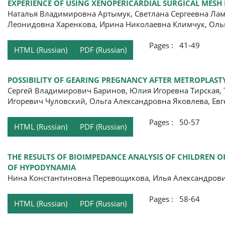
EXPERIENCE OF USING XENOPERICARDIAL SURGICAL MESH
Наталья Владимировна Артымук, Светлана Сергеевна Лам
Леонидовна Харенкова, Ирина Николаевна Климчук, Оль
Pages : 41-49
HTML (Russian)
PDF (Russian)
POSSIBILITY OF GEARING PREGNANCY AFTER METROPLAS
Сергей Владимирович Баринов, Юлия Игоревна Тирская,
Игоревич Чуловский, Ольга Александровна Яковлева, Ев
Pages : 50-57
HTML (Russian)
PDF (Russian)
THE RESULTS OF BIOIMPEDANCE ANALYSIS OF CHILDREN 
OF HYPODYNAMIA
Нина Константиновна Перевощикова, Илья Александрович
Pages : 58-64
HTML (Russian)
PDF (Russian)