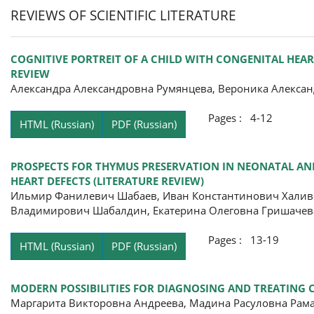
REVIEWS OF SCIENTIFIC LITERATURE
COGNITIVE PORTREIT OF A CHILD WITH CONGENITAL HEAR
REVIEW
Александра Александровна Румянцева, Вероника Алекса
Pages : 4-12
HTML (Russian)
PDF (Russian)
PROSPECTS FOR THYMUS PRESERVATION IN NEONATAL AN
HEART DEFECTS (LITERATURE REVIEW)
Ильмир Фанилевич Шабаев, Иван Константинович Халив
Владимирович Шабалдин, Екатерина Олеговна Гришачев
Pages : 13-19
HTML (Russian)
PDF (Russian)
MODERN POSSIBILITIES FOR DIAGNOSING AND TREATING C
Маргарита Викторовна Андреева, Мадина Расуловна Рама