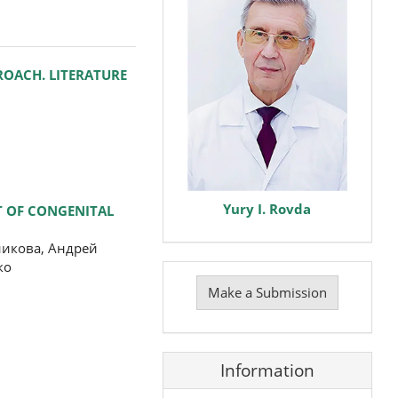
ROACH. LITERATURE
Yury I. Rovda
T OF CONGENITAL
икова, Андрей
ко
Make
a
Make a Submission
Submission
Information