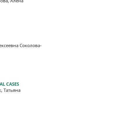
ова, Алена
ексеевна Соколова-
AL CASES
, Татьяна