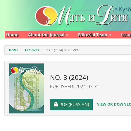
Main
Navigation
Main
Content
Sidebar
Home
About the Journal
Editorial Team
Issu
HOME
ARCHIVES
NO. 3 (2024): SEPTEMBER
NO. 3 (2024)
PUBLISHED: 2024-07-31
REQUIRES SUBSCRIPTION
VIEW OR DOWNLOA
PDF (RUSSIAN)