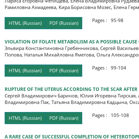
Лариса Егоровна Фетищева, Елена Владимировна Рудаева
Рамиловна Ахмадеева, Кира Борисовна Мозес, Елена Гер
Pages : 95-98
HTML (Russian)
PDF (Russian)
VIOLATION OF FOLATE METABOLISM AS A POSSIBLE CAUSE 
Эльвира Константиновна Гребенникова, Сергей Васильев
Попова, Наталья Михайловна Яметова, Ольга Александро
Pages : 99-104
HTML (Russian)
PDF (Russian)
RUPTURE OF THE UTERUS ACCORDING TO THE SCAR AFTER
Сергей Владимирович Баринов, Юлия Игоревна Тирская, 
Владимировна Пак, Татьяна Владимировна Кадцына, Окс
Pages : 105-108
HTML (Russian)
PDF (Russian)
A RARE CASE OF SUCCESSFUL COMPLETION OF HETEROTOP