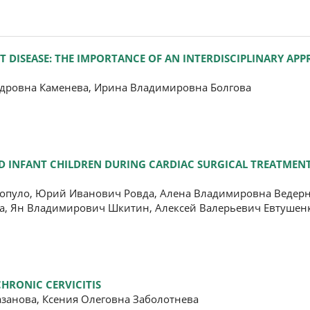
T DISEASE: THE IMPORTANCE OF AN INTERDISCIPLINARY APP
ндровна Каменева, Ирина Владимировна Болгова
D INFANT CHILDREN DURING CARDIAC SURGICAL TREATMEN
опуло, Юрий Иванович Ровда, Алена Владимировна Ведерн
а, Ян Владимирович Шкитин, Алексей Валерьевич Евтушен
HRONIC CERVICITIS
занова, Ксения Олеговна Заболотнева