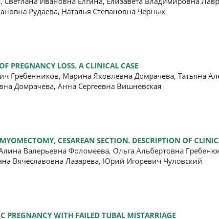
, Светлана Ивановна Елгина, Елизавета Владимировна Лавр
мановна Рудаева, Наталья Степановна Черных
OF PREGNANCY LOSS. A CLINICAL CASE
ич Гребенников, Марина Яковлевна Домрачева, Татьяна Ал
вна Домрачева, Анна Сергеевна Вишневская
 MYOMECTOMY, CESAREAN SECTION. DESCRIPTION OF CLINIC
Алина Валерьевна Фоломеева, Ольга Альбертовна Гребенюк
ана Вячеславовна Лазарева, Юрий Игоревич Чуловский
IC PREGNANCY WITH FAILED TUBAL MISTARRIAGE