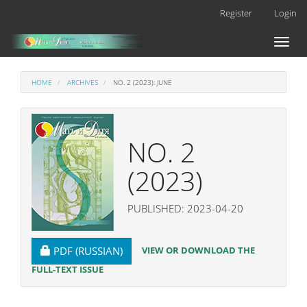
Main
Register
Login
Navigation
Main
Toggl
Content
naviga
Sidebar
HOME
ARCHIVES
NO. 2 (2023): JUNE
NO. 2
(2023)
PUBLISHED: 2023-04-20
REQUIRES SUBSCRIPTION
VIEW OR DOWNLOAD THE
PDF (RUSSIAN)
FULL-TEXT ISSUE