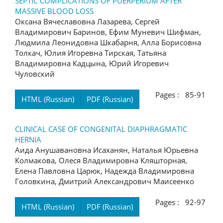
SEPTIC COMPLICATIONS OF PUERPERIUM AFTER
MASSIVE BLOOD LOSS
Оксана Вячеславовна Лазарева, Сергей
Владимирович Баринов, Ефим Муневич Шифман,
Людмила Леонидовна Шкабарня, Алла Борисовна
Толкач, Юлия Игоревна Тирская, Татьяна
Владимировна Кадцына, Юрий Игоревич
Чуловский
Pages : 85-91
HTML (Russian)
PDF (Russian)
CLINICAL CASE OF CONGENITAL DIAPHRAGMATIC
HERNIA
Аида Анушавановна Исаханян, Наталья Юрьевна
Колмакова, Олеся Владимировна Кляшторная,
Елена Павловна Царюк, Надежда Владимировна
Головкина, Дмитрий Александрович Маисеенко
Pages : 92-97
HTML (Russian)
PDF (Russian)