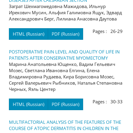
DISEASES AFTER CAESAREAN SECTION
Заграт Шехмагомедовна Мажидова, Ильнур
Ирекович Мусин, Альфия Галимовна Ящук, Эдвард
Александрович Берг, Лилиана Анасовна Даутова
Pages : 26-29
HTML (Russian)
PDF (Russian)
POSTOPERATIVE PAIN LEVEL AND QUALITY OF LIFE IN
PATIENTS AFTER CONSERVATIVE MYOMECTOMY
Марина Анатольевна Ющенко, Вадим Гельевич
Мозес, Светлана Ивановна Елгина, Елена
Владимировна Рудаева, Кира Борисовна Мозес,
Сергей Валерьевич Рыбников, Наталья Степановна
Черных, Яэль Центер
Pages : 30-33
HTML (Russian)
PDF (Russian)
MULTIFACTORIAL ANALYSIS OF THE FEATURES OF THE
COURSE OF ATOPIC DERMATITIS IN CHILDREN IN THE