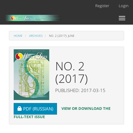
Main
Register
Login
Navigation
Main
Toggl
Content
naviga
Sidebar
HOME
ARCHIVES
NO. 2 (2017): JUNE
NO. 2
(2017)
PUBLISHED: 2017-03-15
REQUIRES SUBSCRIPTION
VIEW OR DOWNLOAD THE
PDF (RUSSIAN)
FULL-TEXT ISSUE