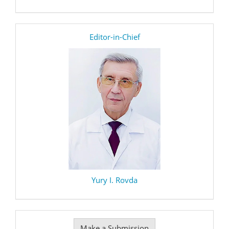
editor
Editor-in-Chief
Yury I. Rovda
Make
Make a Submission