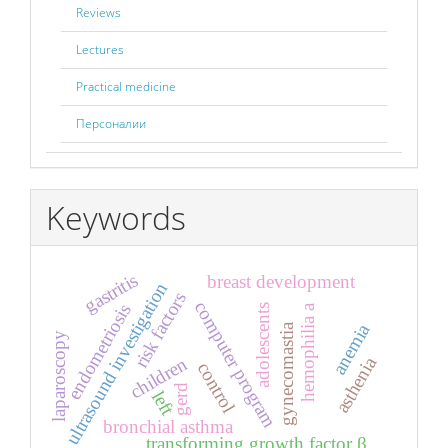
Reviews
Lectures
Practical medicine
Персоналии
Keywords
gastritis
breast development
ultrasound investigation
risk factors
computer program
endometriosis
hemophilia a
adolescents
anemia
gynecomastia
laparoscopy
asthenia
children
control
gerd
left
bronchial asthma
transforming growth factor β