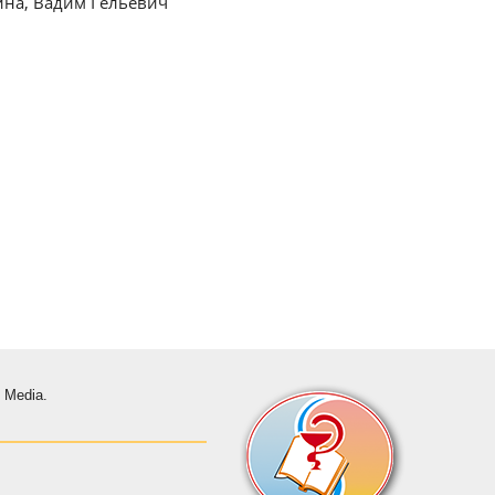
ина, Вадим Гельевич
s Media.