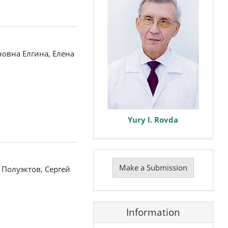
овна Елгина, Елена
Yury I. Rovda
Make
a
Make a Submission
Полуэктов, Сергей
Submission
Information