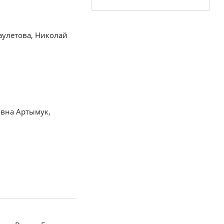
аулетова, Николай
овна Артымук,