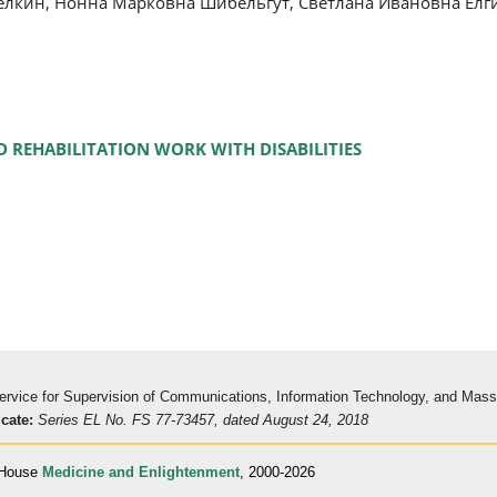
елкин, Нонна Марковна Шибельгут, Светлана Ивановна Елг
 REHABILITATION WORK WITH DISABILITIES
 Service for Supervision of Communications, Information Technology, and Mas
icate:
Series EL No. FS 77-73457, dated August 24, 2018
 House
Medicine and Enlightenment
, 2000-2026