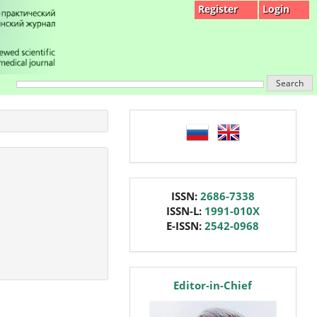
Register
Login
Search
language
issn
ISSN:
2686-7338
ISSN-L:
1991-010X
E-ISSN:
2542-0968
editor
Editor-in-Chief