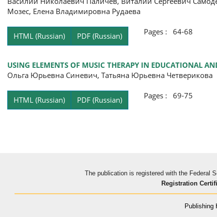
Василий Николаевич Паличев, Виталий Сергеевич Самод
Мозес, Елена Владимировна Рудаева
Pages : 64-68
HTML (Russian)
PDF (Russian)
USING ELEMENTS OF MUSIC THERAPY IN EDUCATIONAL AND
Ольга Юрьевна Синевич, Татьяна Юрьевна Четверикова
Pages : 69-75
HTML (Russian)
PDF (Russian)
The publication is registered with the Federal
Registration Certif
Publishing