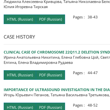
Людмила Алексеевна Кривцова, Татьяна Николаевна Белк
Юлия Игоревна Тирская
Pages : 38-43
HTML (Russian)
PDF (Russian)
CASE HISTORY
CLINICAL CASE OF CHROMOSOME 22Q11.2 DELETION SYN
Ирина Анатольевна Никитина, Елена Глебовна Цой, Свет
Елгина, Елена Владимировна Рудаева
Pages : 44-47
HTML (Russian)
PDF (Russian)
IMPORTANCE OF ULTRASOUND INVESTIGATION IN THE DI
Игорь Юрьевич Пеганов, Татьяна Васильевна Третьяков
Pages : 48-52
HTML (Russian)
PDF (Russian)