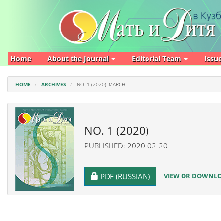
Main
Navigation
Main
Content
Sidebar
Home
About the Journal
Editorial Team
Issu
HOME
ARCHIVES
NO. 1 (2020): MARCH
NO. 1 (2020)
PUBLISHED: 2020-02-20
REQUIRES SUBSCRIPTION
VIEW OR DOWNLOA
PDF (RUSSIAN)