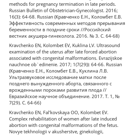
methods for pregnancy termination in late periods.
Russian Bulletin of Obstetrician-Gynecologist. 2016;
16(3): 64-68. Russian (Кравченко Е.Н., Коломбет Е.В.
Эффективность современных методов прерывания
беременности в поздние сроки //Российский
вестник акушера-гинеколога. 2016. № 3. С. 64-68)
Kravchenko EN, Kolombet EV, Kuklina LV. Ultrasound
examination of the uterus after late forced abortion
associated with congenital malformations. Evrazijskoe
nauchnoe ob`edinenie. 2017; 1(7(29)): 64-66. Russian
(Кравченко Е.Н., Коломбет Е.В., Куклина Л.В.
Ультразвуковое исследование матки после
позднего вынужденного аборта, связанного с
врожденными пороками развития плода //
Евразийское научное объединение. 2017. Т. 1, №
7(29). С. 64-66)
Kravchenko EN, Fal'kovskaya OO, Kolombet EV.
Complex rehabilitation of women after late induced
abortion with congenital malformations of the fetus.
Novye tekhnologii v akusherstve, ginekologii,