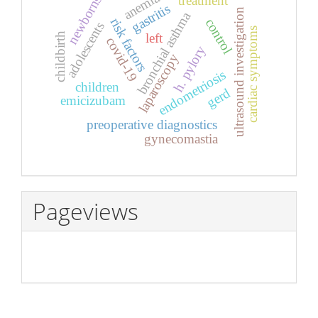
anemia
treatment
newborns
gastritis
ultrasound investigation
bronchial asthma
risk factors
control
adolescents
cardiac symptoms
childbirth
left
covid-19
h. pylory
laparoscopy
endometriosis
children
gerd
emicizubam
preoperative diagnostics
gynecomastia
Pageviews