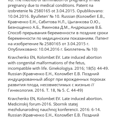
pregnancy due to medical conditions. Patent na
izobretenie № 2580165 ot 3.04.2015. Opublikovano:
10.04.2016. Byulleten' № 10. Russian (Коломбет Е.В.,
Кравченко Е.Н., Сабитова Н.Л., Цыганкова О.Ю.,
Безнощенко А.Б., Яминова Д.М., Андрюшкив В.Б.
Способ прерывания беременности в поздние сроки
беременности по медицинским показаниям. Патент
на изобретение № 2580165 от 3.04.2015 г.
Опубликовано: 10.04.2016 г. Бюллетень № 10)
Kravchenko EN, Kolombet EV. Late induced abortion
with congenital malformations of the fetus,
incompatible with life. Ginekologiya. 2016; 18(5): 44-49.
Russian (Кравченко Е.Н., Коломбет Е.В. Поздний
индуцированный аборт при врожденных пороках
развития плода, несовместимых с жизнью //
Гинекология. 2016. T. 18, № 5. C. 44-49)
Kravchenko EN, Kolombet EV. Late induced abortion.
Medicinskij forum-2016. Sbornik statej
mezhdunarodnoj nauchnoj konferencii. 2016: 6-14.
Russian (Кравченко Е.Н., Коломбет Е.В. Поздний