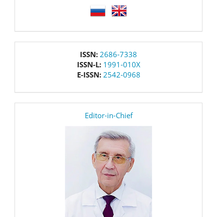
language
issn
ISSN:
2686-7338
ISSN-L:
1991-010X
E-ISSN:
2542-0968
editor
Editor-in-Chief