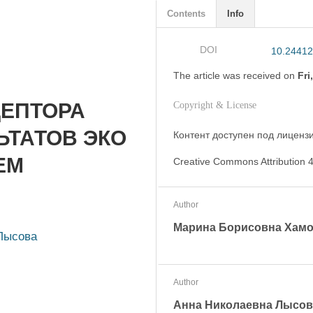
Contents
Info
DOI
10.24412
The article was
received on
Fri
ЦЕПТОРА
Copyright & License
ЛЬТАТОВ ЭКО
Контент доступен под лицензие
ЕМ
Creative Commons Attribution 4
Author
Марина Борисовна Хам
Лысова
Author
Анна Николаевна Лысов