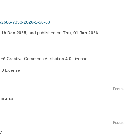
/2686-7338-2026-1-58-63
, 19 Dec 2025
,
and
published on
Thu, 01 Jan 2026
.
й Creative Commons Attribution 4.0 License. 
.0 License
Focus
ошина
Focus
а