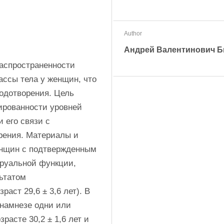
Author
Андрей Валентинович 
аспространенности 
ссы тела у женщин, что 
одотворения. Цель 
ированности уровней 
его связи с 
ения. Материалы и 
нщин с подтвержденным 
уальной функции, 
татом 
аст 29,6 ± 3,6 лет). В 
намнезе одни или 
асте 30,2 ± 1,6 лет и 