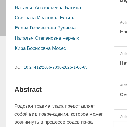
Ва
Наталья Анатольевна Батина
Светлана Ивановна Елгина
Auth
Елена Германовна Рудаева
Ел
Наталья Степановна Черных
Кира Борисовна Мозес
Auth
На
DOI:
10.24412/2686-7338-2025-1-66-69
Auth
Abstract
Св
Родовая травма глаза представляет 
собой вид повреждения, которое может 
Auth
возникнуть в процессе родов из-за 
Ел