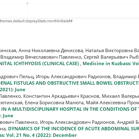
инская, Анна Николаевна Денисова, Наталья Викторовна В
 Владимир Вячеславович Павленко, Сергей Валерьевич Ры
ITAL ICHTHYOSIS (CLINICAL CASE)
,
Medicine in Kuzbass: Vol
дрович Пельц, Игорь Александрович Радионов, Владимир 
ENAL FISTULAS AND OBSTRUCTIVE SMALL BOWEL OBSTRUCT
(2021): June
Павленко, Константин Аркадьевич Краснов, Михаил Валер
ютинская, Елена Борисовна Малюта, Майя Алексеевна Про
IN A MULTIDISCIPLINARY HOSPITAL IN THE CONDITIONS OF 
: June
ович Павленко, Игорь Александрович Радионов, Андрей Б
ина,
DYNAMICS OF THE INCIDENCE OF ACUTE ABDOMINAL SU
s: Vol. 21 No. 4 (2022): December