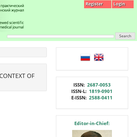
Register
Login
Search
language
 CONTEXT OF
issn
ISSN:
2687-0053
ISSN-L:
1819-0901
E-ISSN:
2588-0411
editor
Editor-in-Chief: