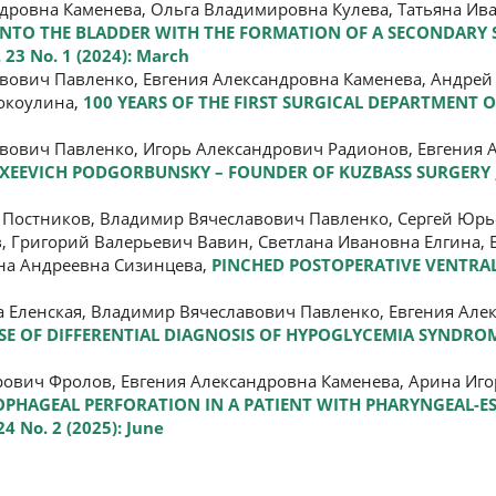
дровна Каменева, Ольга Владимировна Кулева, Татьяна Ив
INTO THE BLADDER WITH THE FORMATION OF A SECONDARY
 23 No. 1 (2024): March
ович Павленко, Евгения Александровна Каменева, Андрей 
окоулина,
100 YEARS OF THE FIRST SURGICAL DEPARTMENT
ович Павленко, Игорь Александрович Радионов, Евгения 
EXEEVICH PODGORBUNSKY – FOUNDER OF KUZBASS SURGERY
Постников, Владимир Вячеславович Павленко, Сергей Юрь
 Григорий Валерьевич Вавин, Светлана Ивановна Елгина, 
на Андреевна Сизинцева,
PINCHED POSTOPERATIVE VENTRA
а Еленская, Владимир Вячеславович Павленко, Евгения Але
ASE OF DIFFERENTIAL DIAGNOSIS OF HYPOGLYCEMIA SYNDR
ович Фролов, Евгения Александровна Каменева, Арина Иго
ESOPHAGEAL PERFORATION IN A PATIENT WITH PHARYNGEAL-
24 No. 2 (2025): June