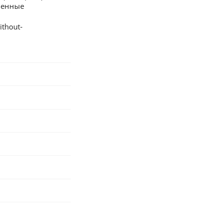
менные
ithout-