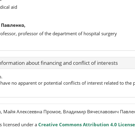
dical aid
 Павленко,
rofessor, professor of the department of hospital surgery
nformation about financing and conflict of interests
p.
have no apparent or potential conflicts of interest related to the p
, Майя Алексеевна Промое, Владимир Вячеславович Павлен
s licensed under a
Creative Commons Attribution 4.0 License