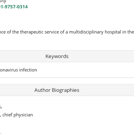
ity
01-9757-0314
nce of the therapeutic service of a multidisciplinary hospital in t
Keywords
ronavirus infection
Author Biographies
,
, chief physician
,