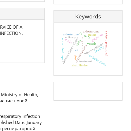
Keywords
ERVICE OF A
aldosteroma
INFECTION.
covid-19
peritoneal dialysis
aldosterone
gingivitis
statins
efficacy
chronic kidney disease
calcium
stroke
adult population
child
vessels
diabetes mellitus
catecholamines
lethality
ca2
oxidative stress
gel
treatment
rehabilitation
Pageviews
Ministry of Health,
ечение новой
espiratory infection
blished Date: January
ой респираторной