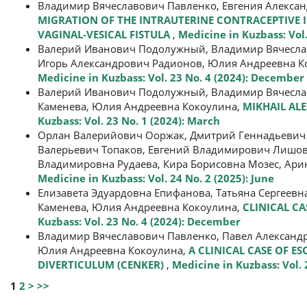
Владимир Вячеславович Павленко, Евгения Алексан
MIGRATION OF THE INTRAUTERINE CONTRACEPTIVE 
VAGINAL-VESICAL FISTULA
,
Medicine in Kuzbass: Vol.
Валерий Иванович Подолужный, Владимир Вячеслав
Игорь Александрович Радионов, Юлия Андреевна К
Medicine in Kuzbass: Vol. 23 No. 4 (2024): December
Валерий Иванович Подолужный, Владимир Вячеслав
Каменева, Юлия Андреевна Кокоулина,
MIKHAIL AL
Kuzbass: Vol. 23 No. 1 (2024): March
Орлан Валерийович Ооржак, Дмитрий Геннадьевич 
Валерьевич Топаков, Евгений Владимирович Лишов,
Владимировна Рудаева, Кира Борисовна Мозес, Ари
Medicine in Kuzbass: Vol. 24 No. 2 (2025): June
Елизавета Эдуардовна Епифанова, Татьяна Сергеевн
Каменева, Юлия Андреевна Кокоулина,
CLINICAL C
Kuzbass: Vol. 23 No. 4 (2024): December
Владимир Вячеславович Павленко, Павел Александр
Юлия Андреевна Кокоулина,
A CLINICAL CASE OF 
DIVERTICULUM (CENKER)
,
Medicine in Kuzbass: Vol. 
1
2
>
>>