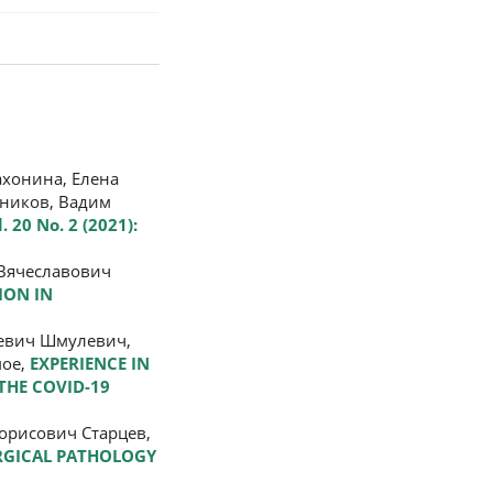
ахонина, Елена
бников, Вадим
. 20 No. 2 (2021):
Вячеславович
ION IN
ьевич Шмулевич,
мое,
EXPERIENCE IN
THE COVID-19
орисович Старцев,
RGICAL PATHOLOGY