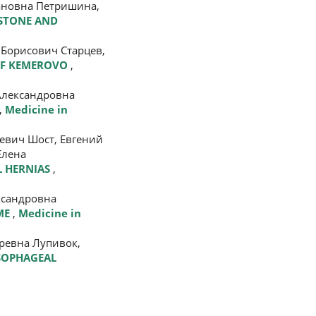
ановна Петришина,
 STONE AND
Борисович Старцев,
 OF KEMEROVO
,
Александровна
,
Medicine in
евич Шост, Евгений
Елена
L HERNIAS
,
ксандровна
OME
,
Medicine in
ревна Лупивок,
ESOPHAGEAL