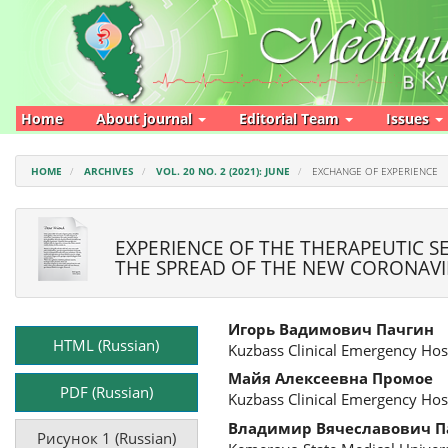
Main
Navigation
Main
Content
Sidebar
Home
About journal
Editorial Team
Issues
HOME
ARCHIVES
VOL. 20 NO. 2 (2021): JUNE
EXCHANGE OF EXPERIENCE
EXPERIENCE OF THE THERAPEUTIC SE
THE SPREAD OF THE NEW CORONAVI
Article
Main
Игорь Вадимович Пачгин
Sidebar
Article
HTML (Russian)
Kuzbass Clinical Emergency Ho
Content
Майя Алексеевна Промое
PDF (Russian)
Kuzbass Clinical Emergency Ho
Владимир Вячеславович П
Рисунок 1 (Russian)