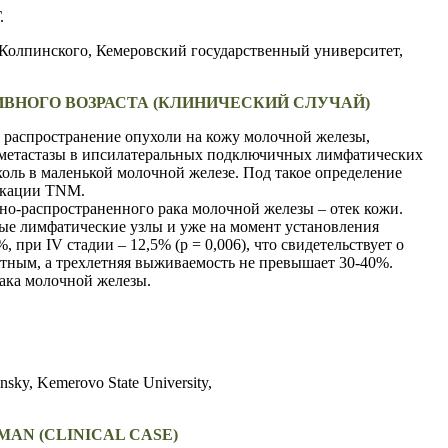
.
 Колпинского,
Кемеровский государственный университет,
НОГО ВОЗРАСТА (КЛИНИЧЕСКИЙ СЛУЧАЙ)
распространение опухоли на кожу молочной железы,
 метастазы в ипсилатеральных подключичных лимфатических
оль в маленькой молочной железе. Под такое определение
фикации TNM.
о-распространенного рака молочной железы – отек кожи.
е лимфатические узлы и уже на момент установления
 при IV стадии – 12,5% (р = 0,006), что свидетельствует о
ятным, а трехлетняя выживаемость не превышает 30-40%.
ака молочной железы.
insky,
Kemerovo State University,
AN (CLINICAL CASE)