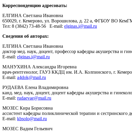
Корреспонденцию адресовать:
ЕЛГИНА Светлана Ивановна
650029, г. Кемерово, ул. Ворошилова, д. 22 а,
ФГБОУ ВО КемГМ
Тел
: 8 (3842) 73-48-56 E-mail:
elginas.i@mail.ru
Сведения об авторах:
ЕЛГИНА Светлана Ивановна
доктор мед. наук, доцент, профессор кафедры акушерства и г
E-mail:
elginas.i@mail.ru
МАНУХИНА Александра Игоревна
врач-рентгенолог, ГАУЗ ККДЦ им. И.А. Колпинского, г. Кемеро
E-mail:
a
4dok@mail.ru
РУДАЕВА Елена Владимировна
канд. мед. наук, доцент, доцент кафедры акушерства и гинек
E-mail:
rudaevae@mail.ru
МОЗЕС Кира Борисовна
ассистент кафедры поликлинической терапии и сестринского 
E-mail:
kbsolo@mail.ru
МОЗЕС Вадим Гельевич