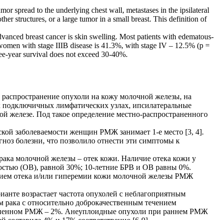
mor spread to the underlying chest wall, metastases in the ipsilateral
her structures, or a large tumor in a small breast. This definition of
nced breast cancer is skin swelling. Most patients with edematous-
r women with stage IIIB disease is 41.3%, with stage IV – 12.5% (p =
hree-year survival does not exceed 30-40%.
распространение опухоли на кожу молочной железы, на
х подключичных лимфатических узлах, ипсилатеральные
ой железе. Под такое определение местно-распространенного
ой заболеваемости женщин РМЖ занимает 1-е место [3, 4].
гноз болезни, что позволило отнести эти симптомы к
рака молочной железы – отек кожи. Наличие отека кожи у
стью (ОВ), равной 30%; 10-летние БРВ и ОВ равны 0%.
нием отека и/или гиперемии кожи молочной железы РМЖ
ианте возрастает частота опухолей с неблагоприятным
м рака с относительно доброкачественным течением
траненном РМЖ – 2%. Анеуплоидные опухоли при раннем РМЖ