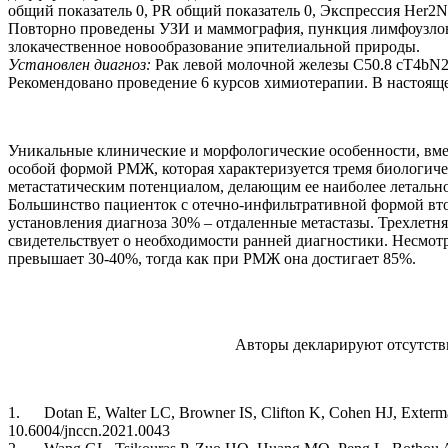
общий показатель 0, PR общий показатель 0, Экспрессия Her2Ne
Повторно проведены УЗИ и маммография, пункция лимфоузлов
злокачественное новообразование эпителиальной природы.
Установлен диагноз:
Рак левой молочной железы С50.8 cT4bN2M0
Рекомендовано проведение 6 курсов химиотерапии. В настоящ
Уникальные клинические и морфологические особенности, вме
особой формой РМЖ, которая характеризуется тремя биологич
метастатическим потенциалом, делающим ее наиболее леталь
Большинство пациенток с отечно-инфильтративной формой в
установления диагноза 30% – отдаленные метастазы. Трехлетняя
свидетельствует о необходимости ранней диагностики. Несмотр
превышает 30-40%, тогда как при РМЖ она достигает 85%.
Авторы декларируют отсутстви
1. Dotan E, Walter LC, Browner IS, Clifton K, Cohen HJ, Exterman
10.6004/jnccn.2021.0043