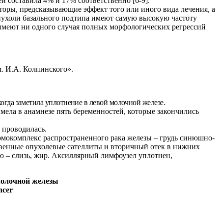
 составила 4% и 17% соответственно [6-9].
оры, предсказывающие эффект того или иного вида лечения, а
пухоли базального подтипа имеют самую высокую частоту
имеют ни одного случая полных морфологических регрессий
. И.А. Колпинского».
огда заметила уплотнение в левой молочной железе.
мела в анамнезе пять беременностей, которые закончились
 проводилась.
мокомплекс распространенного рака железы – грудь синюшно-
твенные опухолевые сателлиты и вторичный отек в нижних
гию – слизь, жир. Аксиллярный лимфоузел уплотнен,
молочной железы
ncer