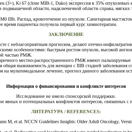
u (3+), Ki 67 (clone MIB-1, Dako) экспрессия в 35% опухолевых 
 подмышечной области, надключичной области справа, мягких 
 IIIb. Распад, кровотечение из опухоли. Санитарная мастэктом
ее время пациентка получила первый курс химиотерапии.
ЗАКЛЮЧЕНИЕ
сте с неблагоприятным прогнозом, делают отечно-инфильтрати
ескими особенностями: быстрым ростом опухоли, высокой ангио
ной частью РМЖ.
торичного местно-распространенного РМЖ имеют пальпируемые
 общая выживаемость для женщин с IIIB стадией заболевания сост
я на мультимодальное лечение, прогноз данного заболевания ос
Информация о финансировании и конфликте интересов
Исследование не имело спонсорской поддержки.
е явных и потенциальных конфликтов интересов, связанных с 
ЛИТЕРАТУРА / REFERENCES:
n M, et al. NCCN Guidelines Insights: Older Adult Oncology, Versi