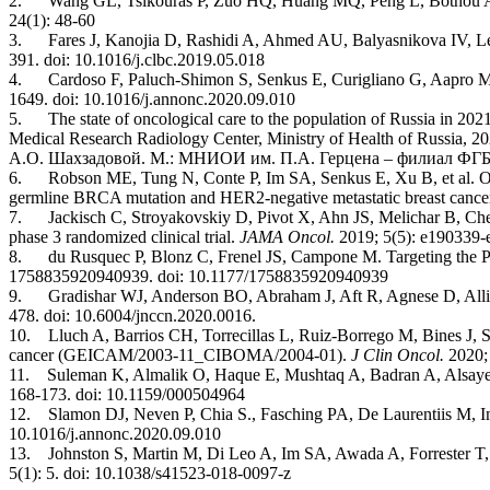
2. Wang GL, Tsikouras P, Zuo HQ, Huang MQ, Peng L, Bothou A, et al
24(1): 48-60
3. Fares J, Kanojia D, Rashidi A, Ahmed AU, Balyasnikova IV, Lesni
391. doi: 10.1016/j.clbc.2019.05.018
4. Cardoso F, Paluch-Shimon S, Senkus E, Curigliano G, Aapro MS,
1649. doi: 10.1016/j.annonc.2020.09.010
5. The st
а
te of oncologicаl cаre to the populаtion of Russiа in 
Medical Research Radiology Center, Ministry of Health of Russi
А.О. Шахзадовой. М.: МНИОИ им. П.А. Герцена – филиал ФГБ
6. Robson ME, Tung N, Conte P, Im SA, Senkus E, Xu B, et al. Olympi
germline BRCA mutation and HER2-negative metastatic breast cance
7. Jackisch C, Stroyakovskiy D, Pivot X, Ahn JS, Melichar B, Chen S
phase 3 randomized clinical trial.
JAMA Oncol.
2019; 5(5): e190339-
8. du Rusquec P, Blonz C, Frenel JS, Campone M. Targeting the P
1758835920940939. doi: 10.1177/1758835920940939
9. Gradishar WJ, Anderson BO, Abraham J, Aft R, Agnese D, Alliso
478. doi: 10.6004/jnccn.2020.0016.
10. Lluch A, Barrios CH, Torrecillas L, Ruiz-Borrego M, Bines J, Segal
cancer (GEICAM/2003-11_CIBOMA/2004-01).
J Clin Oncol.
2020; 
11. Suleman K, Almalik O, Haque E, Mushtaq A, Badran A, Alsayed A
168-173. doi: 10.1159/000504964
12. Slamon DJ, Neven P, Chia S., Fasching PA, De Laurentiis
М
, 
10.1016/j.annonc.2020.09.010
13. Johnston S, Martin M, Di Leo A, Im SA, Awada A, Forrester T, e
5(1): 5. doi: 10.1038/s41523-018-0097-z