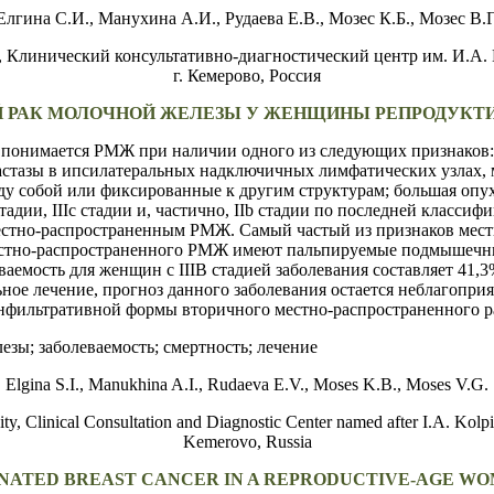
Елгина С.И., Манухина А.И., Рудаева Е.В., Мозес К.Б., Мозес В.Г
,
Клинический консультативно-диагностический центр им. И.А.
г. Кемерово, Россия
 РАК МОЛОЧНОЙ ЖЕЛЕЗЫ У ЖЕНЩИНЫ РЕПРОДУКТИВ
понимается РМЖ при наличии одного из следующих признаков: 
астазы в ипсилатеральных надключичных лимфатических узлах,
ду собой или фиксированные к другим структурам; большая опух
тадии, IIIc стадии и, частично, IIb стадии по последней класси
стно-распространенным РМЖ. Самый частый из признаков местн
естно-распространенного РМЖ имеют пальпируемые подмышечны
мость для женщин с IIIB стадией заболевания составляет 41,3%,
ное лечение, прогноз данного заболевания остается неблагопри
инфильтративной формы вторичного местно-распространенного р
зы; заболеваемость; смертность; лечение
Elgina S.I., Manukhina A.I., Rudaeva E.V., Moses K.B., Moses V.G.
ity,
Clinical Consultation and Diagnostic Center named after I.A. Kolp
Kemerovo, Russia
NATED BREAST CANCER IN A REPRODUCTIVE-AGE WOM