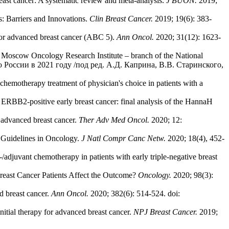
ast cancer: A systematic review and meta-analysis.
J BUON.
2019;
: Barriers and Innovations.
Clin Breast Cancer.
2019; 19(6): 383-
or advanced breast cancer (ABC 5).
Ann Oncol.
2020; 31(12): 1623-
n Moscow Oncology Research Institute – branch of the National
ию России в 2021 году /под ред. А.Д. Каприна, В.В. Старинского,
hemotherapy treatment of physician's choice in patients with a
ERBB2-positive early breast cancer: final analysis of the HannaH
advanced breast cancer.
Ther Adv Med Oncol.
2020; 12:
 Guidelines in Oncology.
J Natl Compr Canc Netw.
2020; 18(4), 452-
-/adjuvant chemotherapy in patients with early triple-negative breast
reast Cancer Patients Affect the Outcome?
Oncology.
2020; 98(3):
ed breast cancer.
Ann Oncol.
2020; 382(6): 514-524. doi:
tial therapy for advanced breast cancer.
NPJ
Breast
Cancer
.
2019;