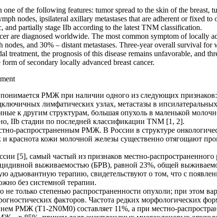
ne of the following features: tumor spread to the skin of the breast, tu
mph nodes, ipsilateral axillary metastases that are adherent or fixed to ot
c, and partially stage IIb according to the latest TNM classification.
cer are diagnosed worldwide. The most common symptom of locally adva
mph nodes, and 30% – distant metastases. Three-year overall survival fo
dal treatment, the prognosis of this disease remains unfavorable, and t
ve form of secondary locally advanced breast cancer.
atment
понимается РМЖ при наличии одного из следующих признаков: 
дключичных лимфатических узлах, метастазы в ипсилатеральны
ные к другим структурам, большая опухоль в маленькой молочн
ично, IIb стадии по последней классификации TNM [1, 2].
тно-распространенным РМЖ. В России в структуре онкологическ
ек и краснота кожи молочной железы существенно отягощают про
ии [5], самый частый из признаков местно-распространенного 
рецидивной выживаемостью (БРВ), равной 23%, общей выживаемо
ю адъювантную терапию, свидетельствуют о том, что с появле
ожно без системной терапии.
не только степенью распространенности опухоли; при этом вар
рогностических факторов. Частота редких морфологических фор
аннем РМЖ (T1-2N0M0) составляет 11%, а при местно-распрос