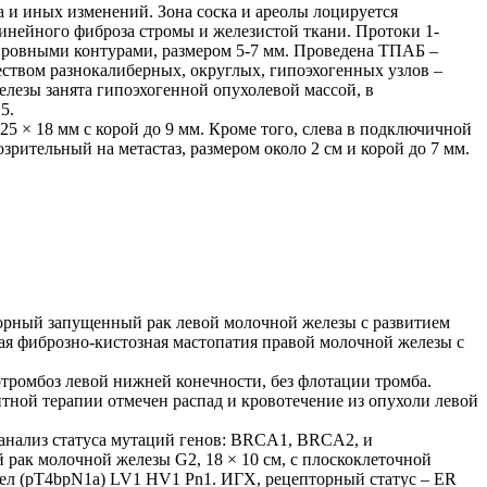
а и иных изменений. Зона соска и ареолы лоцируется
инейного фиброза стромы и железистой ткани. Протоки 1-
ми ровными контурами, размером 5-7 мм. Проведена ТПАБ –
еством разнокалиберных, округлых, гипоэхогенных узлов –
лезы занята гипоэхогенной опухолевой массой, в
5.
 × 18 мм с корой до 9 мм. Кроме того, слева в подключичной
рительный на метастаз, размером около 2 см и корой до 7 мм.
орный запущенный рак левой молочной железы с развитием
я фиброзно-кистозная мастопатия правой молочной железы с
тромбоз левой нижней конечности, без флотации тромба.
тной терапии отмечен распад и кровотечение из опухоли левой
 анализ статуса мутаций генов: BRCA1, BRCA2, и
ак молочной железы G2, 18 × 10 cм, с плоскоклеточной
зел (pT4bpN1а) LV1 HV1 Pn1. ИГХ, рецепторный статус – ER