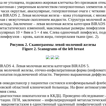
а не утолщена, подкожно-жировая клетчатка без признаков отек
хогенная с умеренным количеством гиперэхогенных элементов л
10 часах округлые, аваскулярные, гиперэхогенные очаги с четки
ия
BIRADS 2. Левая молочная железа – кожа утолщенная, с множ
нная с межуточным скоплением жидкости. Структура молочной же
аспада. Заключение – левая молочная железа категория BIRADS 
етастатических изменений, максимальные размеры лимфоузлов 25
улярных 10 × 8мм и 5 × 4 мм. Слева одиночный лимфоузел, подоз
лимфоузлов – кровь, капля жира, гиперплазия ткани (рис. 2).
Рисунок
2.
Сканограммы левой молочной железы
Figure 2.
Scanograms of the left breast
IRADS 4. Левая молочная железа категория BIRADS 5.
к молочной железы, отечно-инфильтративная форма (инфломат
енопатия подключичной области. Умеренно выраженная диффузна
в онкодиспансер у пациентки состоялся илеофеморальный флебо
овской областной клинической больницы. На фоне антикоагулян
мия слева.
е диагностики онкопатологии в ККДЦ. Проведено обследование:
тации. ПГИ, заключение – инфильтрирующий метапластический р
м, макрометастазом в единственный удаленный лимфатический у