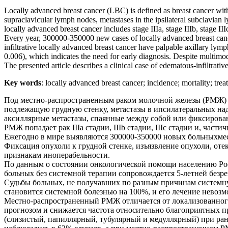
Locally advanced breast cancer (LBC) is defined as breast cancer with o
supraclavicular lymph nodes, metastases in the ipsilateral subclavian ly
locally advanced breast cancer includes stage IIIa, stage IIIb, stage III
Every year, 300000-350000 new cases of locally advanced breast can
infiltrative locally advanced breast cancer have palpable axillary ly
0.006), which indicates the need for early diagnosis. Despite multimo
The presented article describes a clinical case of edematous-infiltrati
Key words
: locally advanced breast cancer; incidence; mortality; tre
Под местно-распространенным раком молочной железы (РМЖ) 
подлежащую грудную стенку, метастазы в ипсилатеральных на
аксиллярные метастазы, спаянные между собой или фиксирован
РМЖ попадает рак IIIa стадии, IIIb стадии, IIIc стадии и, част
Ежегодно в мире выявляются 300000-350000 новых больныхмес
Фиксация опухоли к грудной стенке, изъязвление опухоли, от
признакам иноперабельности.
По данным о состоянии онкологической помощи населению Росс
больных без системной терапии сопровождается 5-летней без
Судьбы больных, не получавших по разным причинам системну
становится системной болезнью на 100%, и его лечение невозм
Местно-распространенный РМЖ отличается от локализованного 
прогнозом и снижается частота относительно благоприятных п
(слизистый, папиллярный, тубулярный и медуллярный) при р