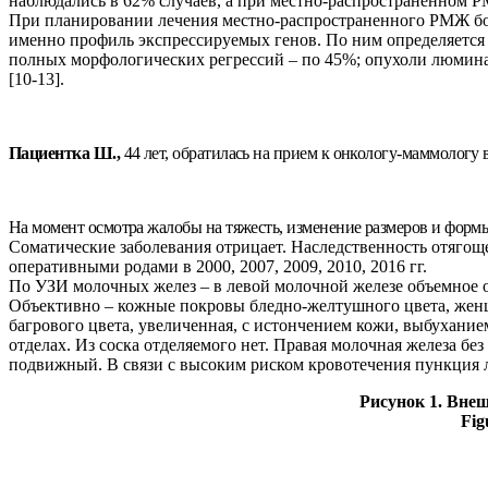
наблюдались в 62% случаев, а при местно-распространенном Р
При планировании лечения местно-распространенного РМЖ боль
именно профиль экспрессируемых генов. По ним определяется
полных морфологических регрессий – по 45%; опухоли люмина
[10-13].
Пациентка Ш.,
44 лет, обратилась на прием к онкологу-маммологу 
На момент осмотра жалобы на тяжесть, изменение размеров и формы
Соматические заболевания отрицает. Наследственность отягоще
оперативными родами в 2000, 2007, 2009, 2010, 2016 гг.
По УЗИ молочных желез – в левой молочной железе объемное об
Объективно – кожные покровы бледно-желтушного цвета, женщ
багрового цвета, увеличенная, с истончением кожи, выбухан
отделах. Из соска отделяемого нет. Правая молочная железа бе
подвижный. В связи с высоким риском кровотечения пункция л
Рисунок 1. Вне
Fig