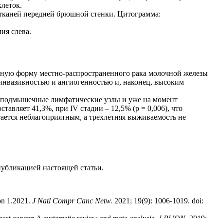
клеток.
тканей передней брюшной стенки. Цитограмма:
ия слева.
вную форму местно-распространенного рака молочной железы
инвазивностью и ангиогенностью и, наконец, высоким
 подмышечные лимфатические узлы и уже на момент
авляет 41,3%, при IV стадии – 12,5% (р = 0,006), что
тается неблагоприятным, а трехлетняя выживаемость не
публикацией настоящей статьи.
on 1.2021.
J Natl Compr Canc Netw.
2021; 19(9): 1006-1019. doi: