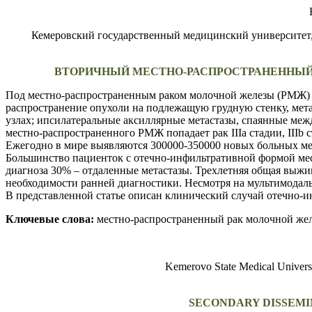
Кемеровский государственный медицинский университет
ВТОРИЧНЫЙ МЕСТНО-РАСПРОСТРАНЕННЫЙ
Под местно-распространенным раком молочной железы (РМЖ) 
распространение опухоли на подлежащую грудную стенку, мет
узлах; ипсилатеральные аксиллярные метастазы, спаянные меж
местно-распространенного РМЖ попадает рак IIIa стадии, IIIb с
Ежегодно в мире выявляются 300000-350000 новых больных ме
Большинство пациенток с отечно-инфильтративной формой м
диагноза 30% – отдаленные метастазы. Трехлетняя общая выживае
необходимости ранней диагностики. Несмотря на мультимодаль
В представленной статье описан клинический случай отечно-
Ключевые слова:
местно-распространенный рак молочной желе
Kemerovo State Medical Univers
SECONDARY DISSEMI