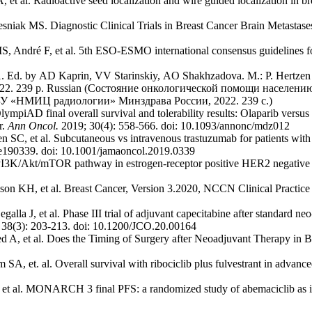
. Radioactive seed localization and wire guided localization in bre
ak MS. Diagnostic Clinical Trials in Breast Cancer Brain Metastases
 André F, et al. 5th ESO-ESMO international consensus guidelines f
2021. Ed. by АD Kаprin, VV Stаrinskiy, АO Shаkhzаdovа. M.: P. Hertze
a, 2022. 239 p. Russian (Состояние онкологической помощи населен
У «НМИЦ радиологии» Минздрава России, 2022. 239 с.)
AD final overall survival and tolerability results: Olaparib versus c
r.
Ann Oncol.
2019; 30(4): 558-566. doi: 10.1093/annonc/mdz012
C, et al. Subcutaneous vs intravenous trastuzumab for patients with 
e190339. doi: 10.1001/jamaoncol.2019.0339
I3K/Akt/mTOR pathway in estrogen-receptor positive HER2 negative 
n KH, et al. Breast Cancer, Version 3.2020, NCCN Clinical Practice
la J, et al. Phase III trial of adjuvant capecitabine after standard neo
38(3): 203-213. doi: 10.1200/JCO.20.00164
, et al. Does the Timing of Surgery after Neoadjuvant Therapy in B
Im SA, et. al. Overall survival with ribociclib plus fulvestrant in advanc
t al. MONARCH 3 final PFS: a randomized study of abemaciclib as ini