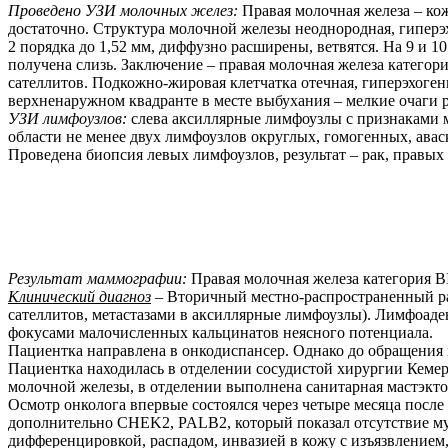
Проведено УЗИ молочных желез:
Правая молочная железа – кож
достаточно. Структура молочной железы неоднородная, гиперэ
2 порядка до 1,52 мм, диффузно расширены, ветвятся. На 9 и 
получена слизь. Заключение – правая молочная железа категор
сателлитов. Подкожно-жировая клетчатка отечная, гиперэхоге
верхненаружном квадранте в месте выбухания – мелкие очаги р
УЗИ лимфоузлов:
слева аксиллярные лимфоузлы с признаками м
области не менее двух лимфоузлов округлых, гомогенных, аваск
Проведена биопсия левых лимфоузлов, результат – рак, правых 
Результат маммографии:
Правая молочная железа категория
B
Клинический диагноз
– Вторичный местно-распространенный ра
сателлитов, метастазами в аксиллярные лимфоузлы). Лимфоад
фокусами малочисленных кальцинатов неясного потенциала.
Пациентка направлена в онкодиспансер. Однако до обращения 
Пациентка находилась в отделении сосудистой хирургии Кемер
молочной железы, в отделении выполнена санитарная мастэкто
Осмотр онколога впервые состоялся через четыре месяца посл
дополнительно CHEK2, PALB2, который показал отсутствие му
дифференцировкой, распадом, инвазией в кожу с изъязвление