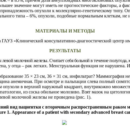
МЖ – в 85%, причем доля анеуплоидных многоклоновых опухолей
шее значение могут иметь не прогностические факторы, а факт
 принадлежность опухоли к молекулярно-генетическому типу. О
льного типа – 6%, опухоли, подобные нормальным клеткам, не 
МАТЕРИАЛЫ И МЕТОДЫ
в
ГАУЗ «Клинический консультативно-диагностический центр им
РЕЗУЛЬТАТЫ
 левой молочной железы. Считает себя больной в течение полугода, к
на, у отца – рак легких. Менструальная функция не нарушена. И
разование 35 × 23 см, 36 × 31 см, инфильтрат? Маммография не
ина анемичная. При осмотре и пальпации слева полный симпто
ием опухоли в верхний наружный квадрант, внутрикожно множес
з патологии, из соска обильное молозиво. Взят мазок на цитоло
евой молочной железы не проведена (рис. 1).
шний вид пациентки с вторичным распространенным раком 
ure 1.
Appearance of a patient with secondary advanced breast ca