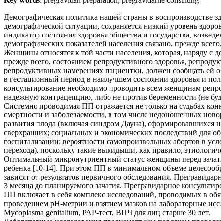
Key words
: pregravidan preparation; pregravidarne consulting
Демографическая политика нашей страны в воспроизводстве зд
демографической ситуации, сохраняется низкий уровень здоров
индикатор состояния здоровья общества и государства, возве
демографических показателей населения связано, прежде всего,
Женщины относятся к той части населения, которая, наряду с 
прежде всего, состоянием репродуктивного здоровья, репродук
репродуктивных намерениях пациентки, должен сообщать ей о
в гестационный период в наилучшем состоянии здоровья и по
консультирование необходимо проводить всем женщинам репрод
надежную контрацепцию, либо не против беременности (не буде
Системно проводимая ПП отражается не только на судьбах кон
смертности и заболеваемости, в том числе недоношенных но
развития плода (включая синдром Дауна), сформировавшихся на
сверхранних; социальных и экономических последствий для о
госпитализации; вероятности самопроизвольных абортов в ус
перехода), поскольку такие выкидыши, как правило, этиологич
Оптимальный микронутриентный статус женщины перед зачатие
ребенка [10-14]. При этом ПП в минимальном объеме целесооб
зависят от результатов первичного обследования. Прегравида
3 месяца до планируемого зачатия. Прегравидарное консультир
ПП включает в себя комплекс исследований, проводимых в об
проведением рН-метрии и взятием мазков на лабораторные исслед
Mycoplasma genitalium, РАР-тест, ВПЧ
для
лиц
старше
30
лет.