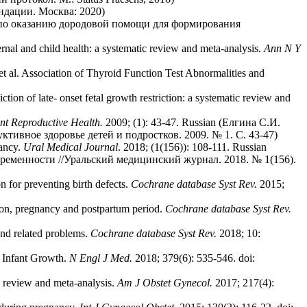
ендации. Москва: 2020)
по оказанию дородовой помощи для формирования
 and child health: a systematic review and meta-analysis.
Ann N Y
l. Association of Thyroid Function Test Abnormalities and
ion of late- onset fetal growth restriction: a systematic review and
nt
Reproductive
Health
.
2009; (1): 43-47. Russian (Елгина С.И.
ивное здоровье детей и подростков. 2009. № 1. С. 43-47)
ancy.
Ural Medical Journal
. 2018; (1(156)): 108-111. Russian
ременности //Уральский медицинский журнал. 2018. № 1(156).
 for preventing birth defects.
Cochrane database Syst Rev.
2015;
on, pregnancy and postpartum period.
Cochrane database Syst Rev.
nd related problems.
Cochrane database Syst Rev.
2018; 10:
 Infant Growth.
N Engl J Med.
2018; 379(6): 535-546. doi:
 review and meta-analysis.
Am J Obstet Gynecol.
2017; 217(4):