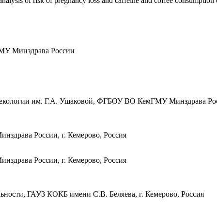
lysis of risk of pregnancy loss and caffeine and coffee consumption
У Минздрава России
инекологии им. Г.А. Ушаковой, ФГБОУ ВО КемГМУ Минздрава Росс
нздрава России, г. Кемерово, Россия
нздрава России, г. Кемерово, Россия
ельности, ГАУЗ КОКБ имени С.В. Беляева, г. Кемерово, Россия