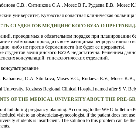
банова С.В., Ситникова О.А., Мозес В.Г., Рудаева Е.В., Мозес К
нский университет,
Кузбасская областная клиническая больница 
ТЬ СТУДЕНТОВ МЕДИЦИНСКОГО ВУЗА О ПРЕГРАВИД
ований, проводимых в обязательном порядке при планировании 
ание необходимо проводить всем женщинам репродуктивного во
цию, либо не против беременности (не будет ее прерывать).
е студентов медицинского ВУЗА недостаточна. Решением данно
енских
консультаций,
гинекологических
отделений.
е консультирование
.V. Kabanova, O.A. Sitnikova, Moses V.G., Rudaeva E.V., Moses K.B.
l University,
Kuzbass Regional Clinical Hospital
named after S.V. Bel
NTS OF THE MEDICAL UNIVERSITY ABOUT THE PRE-G
thout fail during pregnancy planning. According to the WHO bulletin «P
duled visit to an obstetrician-gynecologist, if the patient does not use r
iversity students is insufficient. The solution to this problem can be th
ments.