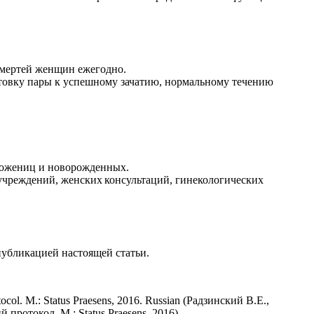
 смертей женщин ежегодно.
товку пары к успешному зачатию, нормальному течению
 рожениц и новорожденных.
учреждений,
женских
консультаций,
гинекологических
публикацией настоящей статьи.
ocol. М.: Status Praesens, 2016. Russian (Радзинский В.Е.,
протокол. М.: Status Praesens, 2016)