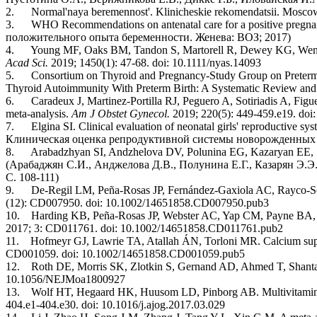
2.
Normal
'naya beremennost'. Klinicheskie rekomendatsii. Mo
3. WHO Recommendations on antenatal care for a positive pregna
положительного опыта беременности. Женева: ВОЗ; 2017)
4. Young MF, Oaks BM, Tandon S, Martorell R, Dewey KG, Wendt AS.
Acad Sci.
2019; 1450(1): 47-68. doi: 10.1111/nyas.14093
5. Consortium on Thyroid and Pregnancy-Study Group on Preterm Bi
Thyroid Autoimmunity With Preterm Birth: A Systematic Review and
6. Caradeux J, Martinez-Portilla RJ, Peguero A, Sotiriadis A, Figueras
meta-analysis.
Am J Obstet Gynecol.
2019; 220(5): 449-459.e19. doi:
7. Elgina SI. Clinical evaluation of neonatal girls' reproductive sys
Клиническая оценка репродуктивной системы новорожденных де
8. Arabadzhyan SI, Andzhelova DV, Polunina EG, Kazaryan EE, Sh
(Арабаджян С.И.,
Анджелова
Д.В., Полунина Е.Г., Казарян Э.Э
С. 108-111)
9. De-Regil LM, Peña-Rosas JP, Fernández-Gaxiola AC, Rayco-Solon 
(12): CD007950. doi: 10.1002/14651858.CD007950.pub3
10. Harding KB, Peña-Rosas JP, Webster AC, Yap CM, Payne BA, Ota
2017; 3: CD011761. doi: 10.1002/14651858.CD011761.pub2
11. Hofmeyr GJ, Lawrie TA, Atallah ÁN, Torloni MR. Calcium suppl
CD001059. doi: 10.1002/14651858.CD001059.pub5
12. Roth DE, Morris SK, Zlotkin S, Gernand AD, Ahmed T, Shanta S
10.1056/NEJMoa1800927
13. Wolf HT, Hegaard HK, Huusom LD, Pinborg AB. Multivitamin use
404.e1-404.e30. doi: 10.1016/j.ajog.2017.03.029