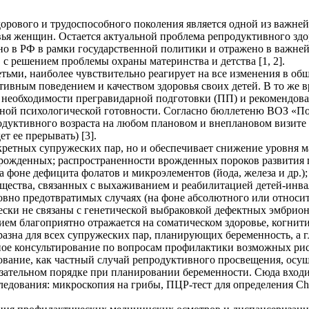
орового и трудоспособного поколения является одной из важней
ья женщин. Остается актуальной проблема репродуктивного здор
дено в РФ в рамки государственной политики и отражено в важ
 с решением проблемы охраны материнства и детства [1, 2].
детьми, наиболее чувствительно реагирует на все изменения в о
тивным поведением и качеством здоровья своих детей. В то же в
 необходимости прегравидарной подготовки (ПП) и рекомендова
лной психологической готовности. Согласно бюллетеню ВОЗ «П
уктивного возраста на любом плановом и внеплановом визите к
т ее прерывать) [3].
кретных супружеских пар, но и обеспечивает снижение уровня м
ворожденных; распространенности врожденных пороков развити
 фоне дефицита фолатов и микроэлементов (йода, железа и др.)
бщества, связанных с выхаживанием и реабилитацией детей-инв
ловно предотвратимых случаях (на фоне абсолютного или относ
ески не связаны с генетической выбраковкой дефектных эмбрионо
м благоприятно отражается на соматическом здоровье, когнит
разна для всех супружеских пар, планирующих беременность, а 
рное консультирование по вопросам профилактики возможных рис
ование, как частный случай репродуктивного просвещения, осущ
язательном порядке при планировании беременности. Сюда вход
ования: микроскопия на грибы, ПЦР-тест для определения Chlamydi