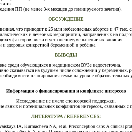
статок.
ведения ПП (не менее 3-х месяцев до планируемого
зачатия).
ОБСУЖДЕНИЕ
ванная, что приводит к 25 млн небезопасных абортов и 47 тыс.
филактических и лечебных мероприятий, направленных на подго
щихся факторов риска и устранение/уменьшение
их
влияния.
 и здоровья конкретной беременной и ребёнка.
ВЫВОДЫ
вке среди обучающихся в медицинском ВУЗе недостаточна.
ивно сказываться на будущем числе осложнений у беременных,
необходимости планирования семьи на уровне образовательных 
Информация о финансировании и конфликте интересов
Исследование не имело спонсорской поддержки.
е явных и потенциальных конфликтов интересов, связанных с 
ЛИТЕРАТУРА / REFERENCES:
iskaya IA, Kurmacheva NA, et al. Preconception care: A clinical prot
, Курмачёва Н.А. и др. Прегравидарная подготовка: клинический 