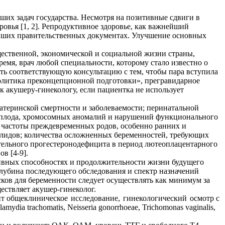
ших задач государства. Несмотря на позитивные сдвиги в
овья [1, 2]. Репродуктивное здоровье, как важнейший
нейших правительственных документах. Улучшение основных
бщественной, экономической и социальной жизни страны,
ремя, врач любой специальности, которому стало известно о
ть соответствующую консультацию с тем, чтобы пара вступила
олитика преконцепционной подготовки», прегравидарное
 акушеру-гинекологу, если пациентка не использует
атеринской смертности и заболеваемости; перинатальной
я плода, хромосомных аномалий и нарушений функционального
; частоты преждевременных родов, особенно ранних и
алидов; количества осложненных беременностей, требующих
ительного прогестеронодефицита в период лютеоплацентарного
в [4-9].
ивных способностях и продолжительности жизни будущего
глубина последующего обследования и спектр назначений
ков для беременности следует осуществлять как минимум за
ествляет акушер-гинеколог.
ит общеклиническое
исследование,
гинекологический
осмотр с
a trachomatis, Neisseria gonorrhoeae, Trichomonas vaginalis,