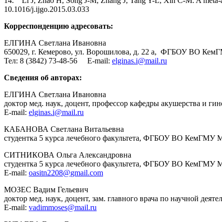
14. Li J, Zhao H, Song J-M, Zhang J, Tang Y-L, Xin C-M. A meta-ana
10.1016/j.ijgo.2015.03.033
Корреспонденцию адресовать:
ЕЛГИНА Светлана Ивановна
650029, г. Кемерово, ул. Ворошилова, д. 22 а,
ФГБОУ ВО КемГМ
Тел: 8 (3842) 73-48-56
E
-mail:
elginas.i@mail.ru
Сведения об авторах:
ЕЛГИНА Светлана Ивановна
доктор мед. наук, доцент, профессор кафедры акушерства и г
E
-
mail
:
elginas
.
i
@
mail
.
ru
КАБАНОВА Светлана Витальевна
студентка 5 курса лечебного факультета, ФГБОУ ВО КемГМУ Ми
СИТНИКОВА Ольга Александровна
студентка 5 курса лечебного факультета, ФГБОУ ВО КемГМУ Ми
E
-
mail
:
oasitn
2208@
gmail
.
com
МОЗЕС Вадим Гельевич
доктор мед. наук, доцент, зам. главного врача по научной деят
E
-
mail:
vadimmoses@mail.ru