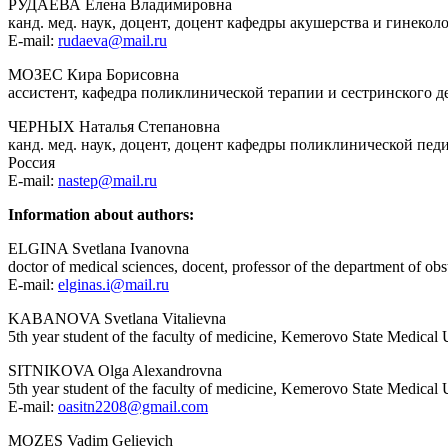
РУДАЕВА Елена Владимировна
канд. мед. наук, доцент, доцент кафедры акушерства и гинек
E
-
mail:
rudaeva@mail.ru
МОЗЕС Кира Борисовна
ассистент, кафедра поликлинической терапии и сестринского 
ЧЕРНЫХ Наталья Степановна
канд. мед. наук, доцент, доцент кафедры поликлинической п
Россия
E-mail:
nastep@mail.ru
Information about authors:
ELGINA Svetlana Ivanovna
doctor of medical sciences, docent, professor of the department of 
E-mail:
elginas.i@mail.ru
KABANOVA Svetlana Vitalievna
5th year student of the faculty of medicine, Kemerovo State Medical
SITNIKOVA Olga Alexandrovna
5th year student of the faculty of medicine, Kemerovo State Medical
E-mail:
oasitn2208@gmail.com
MOZES Vadim Gelievich