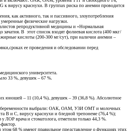
и и включают: ОАК, ОАМ, уровень ТТГ и свободного Т4,
G к вирусу краснухи. В группах риска по анемии проводится
ия, как активного, так и пассивного, злоупотребления
 умеренные физические нагрузки.
алистов репродуктивной медицины и «Нормальная
о зачатия. В
этот список входят фолиевая кислота (400 мкг/
 жирные кислоты (200-300 мг/сут), при наличии анемии –
овки,
сроках
ее
проведения и обследовании перед
 медицинского университета.
ыло 33 %, девушек –
67 %.
их
юношей
– 11 (10,4 %), девушек – 39 (36,8 %). Абсолютное
ем беременности выбрали: ОАК, ОАМ, УЗИ ОМТ и молочных
а В и С, вирусу краснухи и бледной трепонеме (76,4 %);
р
у
ЛОР врача
и
стоматолога,
отметили
только
44,3 %.
-фактор.
 этом 68 % имеют правильное представление о функциях этих