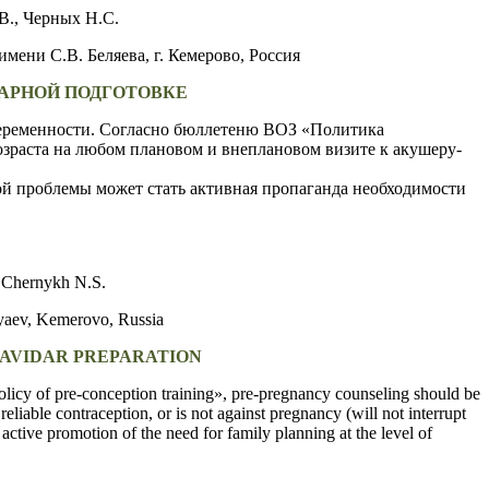
.В., Черных Н.С.
имени С.В. Беляева,
г. Кемерово, Россия
АРНОЙ ПОДГОТОВКЕ
беременности. Согласно бюллетеню ВОЗ «Политика
зраста на любом плановом и внеплановом визите к акушеру-
й проблемы может стать активная пропаганда необходимости
, Chernykh N.S.
yaev,
Kemerovo, Russia
RAVIDAR PREPARATION
olicy of pre-conception training», pre-pregnancy counseling should be
eliable contraception, or is not against pregnancy (will not interrupt
e active promotion of the need for family planning at the level of