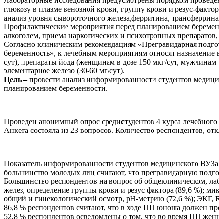
Лабораторные исследования предусмотрены порядком проведе
глюкозу в плазме венозной крови, группу крови и резус-факт
анализ уровня сывороточного железа,
ферритина,
трансферрина
Профилактические мероприятия перед планированием беременно
алкоголем, приема наркотических и психотропных препаратов,
Согласно клиническим рекомендациям «Прегравидарная подг
беременность», к лечебным мероприятиям относят назначение в
сут), препараты йода (женщинам в дозе 150 мкг/сут, мужчинам
элементарное железо (30-60 мг/сут).
Цель –
провести анализ информированности студентов медици
планированием беременности.
Проведен анонимный опрос среди
с.
студентов 4 курса лечебног
Анкета состояла из 23 вопросов. Количество респондентов, от
Показатель
информированности
студентов медицинского ВУЗ
большинство
молодых
лиц
считают,
что
прегравидарную
подго
Большинство респондентов на вопрос об общеклиническом, л
желез, определение группы крови и резус фактора (89,6 %); м
общий и гинекологический осмотр, рН-метрию (72,6 %); ЭКГ, 
86,8 % респондентов считают, что в ходе ПП юноша должен пр
52,8 % респондентов осведомлены о том, что во время ПП же