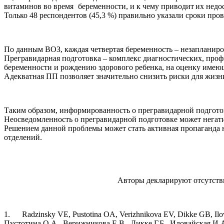
витаминов во время
беременности, и к чему
приводит
их
недо
Только 48 респондентов (45,3 %) правильно указали сроки про
По данным ВОЗ, каждая четвертая беременность – незапланиро
Прегравидарная подготовка – комплекс диагностических, про
беременности и рождению здорового ребенка, на оценку имею
Адекватная ПП позволяет значительно снизить риски для жизни
Таким образом, информированность о прегравидарной подгото
Неосведомленность о прегравидарной подготовке может негат
Решением данной проблемы может стать активная пропаганда 
отделений.
Авторы декларируют отсутстви
1.
Radzinsky
VE, Pustotina OA, Verizhnikova EV, Dikke GB, Ilova
Пустотина О.А., Верижникова Е.В., Дикке Г.Б., Иловайская И.А.