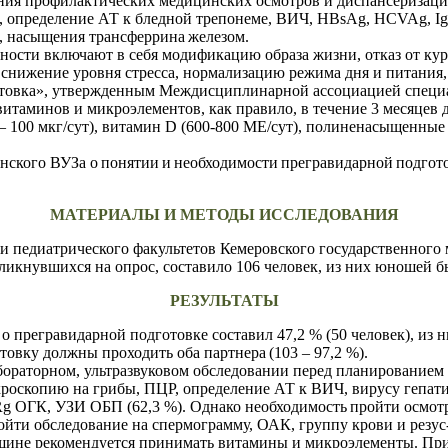
ния профилактических медицинских осмотров и диспансеризаци
ор, определение АТ к бледной трепонеме, ВИЧ, HBsAg, HCVAg, Ig
,
насыщения
трансферрина
железом.
сти включают в себя модификацию образа жизни, отказ от курен
 снижение уровня стресса, нормализацию режима дня и питания,
отовка», утвержденным Междисциплинарной ассоциацией специ
итаминов и микроэлементов, как правило, в течение 3 месяцев д
 – 100 мкг/сут), витамин D (600-800 МЕ/сут), полиненасыщенные
нского ВУЗа о
понятии
и
необходимости
прегравидарной
подгот
МАТЕРИАЛЫ И МЕТОДЫ ИССЛЕДОВАНИЯ
о и педиатрического факультетов Кемеровского государственного
кликнувшихся на опрос, составило 106 человек, из них юношей б
РЕЗУЛЬТАТЫ
а
о
прегравидарной
подготовке
составил
47,2 %
(50
человек),
из
н
товку
должны
проходить
оба
партнера
(103
–
97,2 %).
абораторном, ультразвуковом обследовании перед планировани
икроскопию на грибы, ПЦР, определение АТ к ВИЧ, вирусу гепатит
Rg ОГК, УЗИ ОБП (62,3 %). Однако необходимость
пройти
осмот
ойти обследование на спермограмму, ОАК, группу крови и резус
нщине рекомендуется принимать витамины и микроэлементы. При