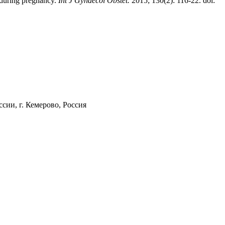
 during pregnancy.
Int
J
Gynaecol
Obstet
.
2015; 130(2): 116-22. doi:
ии, г. Кемерово, Россия