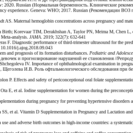
scow: 2020. Russian (Нормальная беременность. Клинические реком
ncy experience. Geneva
:
WHO; 2017. Russian (Рекомендации ВОЗ 
 Maternal hemoglobin concentrations across pregnancy and maternal
rth; Korevaar TIM, Derakhshan A, Taylor PN, Meima M, Chen L, et a
 Meta-analysis.
JAMA.
2019; 322(7): 632-641
 F. Diagnostic performance of third-trimester ultrasound for the predict
 10.1016/j.ajog.2018.09.043
tem and prognosis of its formation disturbances.
Pediatric
and
Adolesce
вочек и прогнозирование нарушений ее становления //Репродукт
chegoleva IV. Importance of ophthalmological examination in pregn
., Щеголева И.В. Роль офтальмологического обследования при бе
P. Effects and safety of periconceptional oral folate supplementation
 E, et al. Iodine supplementation for women during the preconcepti
ementation during pregnancy for preventing hypertensive disorders a
S, et al. Vitamin D Supplementation in Pregnancy and Lactation and
 and adverse birth outcomes in high-income countries: a systematic