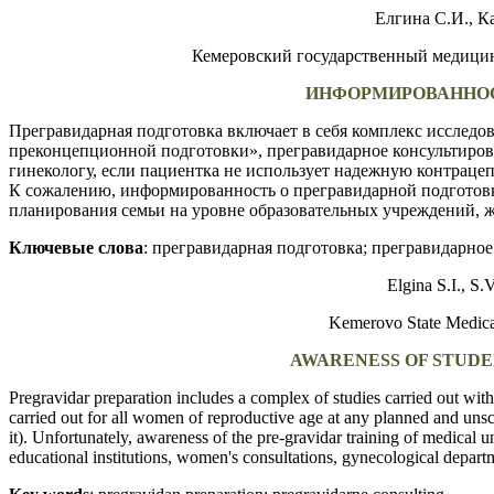
Елгина С.И., Ка
Кемеровский государственный медици
ИНФОРМИРОВАННОС
Прегравидарная подготовка включает в себя комплекс исслед
преконцепционной подготовки», прегравидарное консультиров
гинекологу, если пациентка не использует надежную контрацеп
К сожалению, информированность о прегравидарной подготовк
планирования семьи на уровне образовательных учреждений,
ж
Ключевые слова
: прегравидарная подготовка; прегравидарно
Еlgina S.I., S
Kemerovo State Medica
AWARENESS OF STUDE
Pregravidar preparation includes a complex of studies carried out wi
carried out for all women of reproductive age at any planned and unsche
it). Unfortunately, awareness of the pre-gravidar training of medical un
educational institutions, women's consultations, gynecological depart