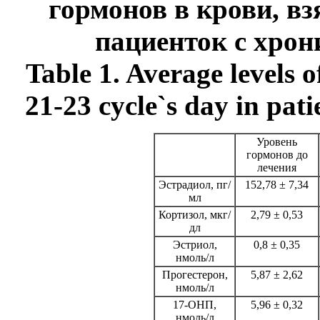
гормонов в крови, вз
пациенток с хро
Table 1. Average levels 
21-23 cycle`s day in pat
Уровень
гормонов до
лечения
Эстрадиол, пг/
152,78 ± 7,34
мл
Кортизол, мкг/
2,79 ± 0,53
дл
Эстриол,
0,8 ± 0,35
нмоль/л
Прогестерон,
5,87 ± 2,62
нмоль/л
17
-
ОНП,
5,96 ± 0,32
нмоль/л