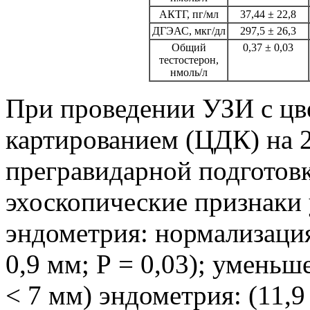
АКТГ, пг/мл
37,44 ± 22,8
ДГЭАС, мкг/дл
297,5 ± 26,3
Общий
0,37 ± 0,03
тестостерон,
нмоль/л
При проведении УЗИ с ц
картированием (ЦДК) на 2
прегравидарной подготов
эхоскопические признаки
эндометрия: нормализация 
0,9 мм; P = 0,03); умень
< 7 мм) эндометрия: (11,