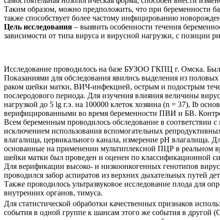
самостоятельная нозологическая форма, способен внести изме
Таким образом, можно предположить, что при беременности ба
также способствует более частому инфицированию новорожде
Цель исследования
– выявить особенности течения беременно
зависимости от типа вируса и вирусной нагрузки, с позиции 
Исследование проводилось на базе БУЗОО ГКПЦ г. Омска. Был
Показаниями для обследования явились выделения из половых 
раком шейки матки, ВИЧ-инфекцией, острым и подострым т
послеродового периода. Для изучения влияния величины вирус
нагрузкой до 5 lg г.э. на 100000 клеток хозяина (n = 37), Ib ос
верифицированными во время беременности ПВИ и БВ. Контро
Всем беременным проводилось обследование в соответствии с 
исключением использования вспомогательных репродуктивных
влагалища, цервикального канала, измерение рН влагалища. 
основанные на применении мультиплексной ПЦР в реальном в
шейки матки
был проведен и оценен по классификационной си
Для верификации высоко- и низкоонкогенных генотипов виру
проводился забор аспиратов из верхних дыхательных путей д
Также проводилось ультразвуковое исследование плода для о
внутренних органов, тимуса.
Для статистической обработки качественных признаков исполь
события в одной группе к шансам этого же события в другой