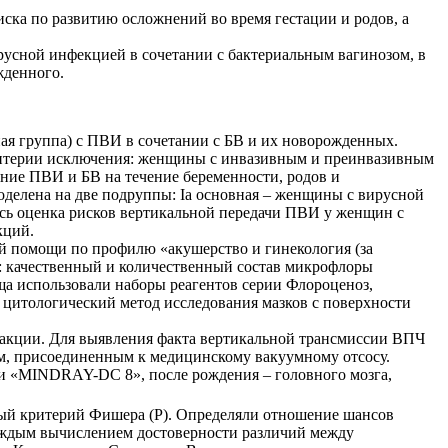
ска по развитию осложнений во время гестации и родов, а
русной инфекцией в сочетании с бактериальным вагинозом, в
жденного.
ая группа) с ПВИ в сочетании с БВ и их новорожденных.
Критерии исключения: женщины с инвазивным и преинвазивным
ние ПВИ и БВ на течение беременности, родов и
оделена на две подруппы: Ia основная – женщины с вирусной
одилась оценка рисков вертикальной передачи ПВИ у женщин с
кций.
ой помощи по профилю «акушерство и гинекология (за
: качественный и количественный состав микрофлоры
ща использовали наборы реагентов серии Флороценоз,
; цитологический метод исследования мазков с поверхности
еакции
. Для выявления факта вертикальной трансмиссии ВПЧ
ом, присоединенным к медицинскому вакуумному отсосу.
и «MINDRAY-DC 8», после рождения – головного мозга,
ный критерий Фишера (Р). Определяли отношение шансов
каждым вычислением достоверности различий между