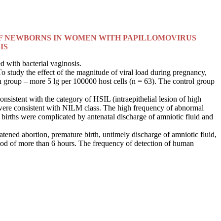
OF NEWBORNS IN WOMEN WITH PAPILLOMOVIRUS
IS
 with bacterial vaginosis.
study the effect of the magnitude of viral load during pregnancy,
n group – more 5 lg per 100000 host cells (n = 63). The control group
sistent with the category of HSIL (intraepithelial lesion of high
 were consistent with NILM class. The high frequency of abnormal
births were complicated by antenatal discharge of amniotic fluid and
tened abortion, premature birth, untimely discharge of amniotic fluid,
period of more than 6 hours. The frequency of detection of human