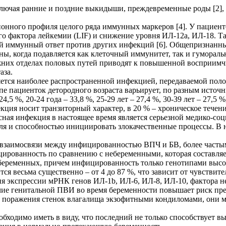
ключая ранние и поздние выкидыши, преждевременные роды [
2
]
онного профиля целого ряда иммунных маркеров [4]. У пациен
 фактора лейкемии (LIF) и снижение уровня ИЛ-12a, ИЛ-18. Та
й иммунный ответ против других инфекций [6]. Общепризнанн
ы, когда подавляется как клеточный иммунитет, так и гумораль
них отделах половых путей приводят к повышенной восприимч
аза.
ется наиболее распространенной инфекцией, передаваемой пол
 пациенток детородного возраста варьирует, по разным источник
,5 %, 20-24 года – 33,8 %, 25-29 лет – 27,4 %, 30-39 лет – 27,5 %,
ция носит транзиторный характер, в 20 % – хроническое течен
ная инфекция в настоящее время является серьезной медико-соц
 и способностью инициировать злокачественные процессы. В на
о взаимосвязи между инфицированностью ВПЧ и БВ, более часты
ированность по сравнению с небеременными, которая составляе
ебеременных, причем инфицированность только генотипами высок
тся весьма существенно – от 4 до 87 %, что зависит от чувстви
 экспрессии мРНК генов ИЛ-1b, ИЛ-6, ИЛ-8, ИЛ-10, фактора не
ие генитальной ПВИ во время беременности повышает риск пр
ае поражения стенок влагалища экзофитными кондиломами, они 
бходимо иметь в виду, что последний не только способствует в