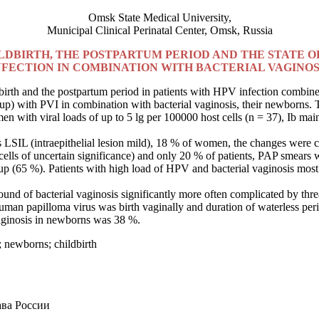
Omsk State Medical University,
Municipal Clinical Perinatal Center, Omsk, Russia
ILDBIRTH, THE POSTPARTUM PERIOD AND THE STATE 
NFECTION IN COMBINATION WITH BACTERIAL VAGINOS
birth and the postpartum period in patients with HPV infection combined
 with PVI in combination with bacterial vaginosis, their newborns. To 
 with viral loads of up to 5 lg per 100000 host cells (n = 37), Ib mai
LSIL (intraepithelial lesion mild), 18 % of women, the changes were con
lls of uncertain significance) and only 20 % of patients, PAP smears
p (65 %). Patients with high load of HPV and bacterial vaginosis most 
nd of bacterial vaginosis significantly more often complicated by threa
 of human papilloma virus was birth vaginally and duration of waterless 
vaginosis in newborns was 38 %.
; newborns; childbirth
ава России