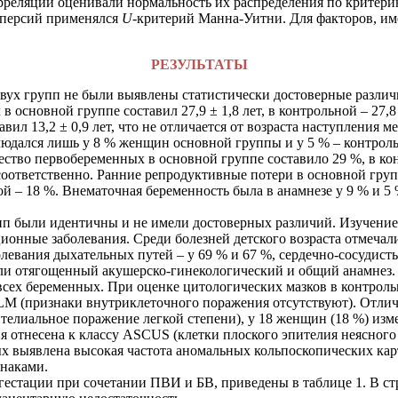
орреляции оценивали нормальность их распределения по критер
сперсий применялся
U
-критерий Манна-Уитни. Для факторов, и
РЕЗУЛЬТАТЫ
ух групп не были выявлены статистически достоверные различи
 основной группе составил 27,9 ± 1,8 лет, в контрольной – 27,8
тавил 13,2 ± 0,9 лет, что не отличается от возраста наступления
юдался лишь у 8 % женщин основной группы и у 5 % – контрол
ество первобеременных в основной группе составило 29 %, в ко
 соответственно. Ранние репродуктивные потери в основной гру
ой – 18 %. Внематочная беременность была в анамнезе у 9 % и 
пп были идентичны и не имели достоверных различий.
Изучение
онные заболевания. Среди болезней детского возраста отмечали
левания дыхательных путей – у 69 % и 67 %, сердечно-сосудист
ли отягощенный акушерско-гинекологический и общий анамнез.
всех беременных. При оценке цитологических мазков в контроль
LM
(признаки внутриклеточного поражения отсутствуют). Отлич
ителиальное поражение легкой степени), у 18 женщин (18 %) из
я отнесена к классу ASCUS (клетки плоского эпителия неясного 
ых выявлена высокая частота аномальных кольпоскопических ка
наками.
гестации при сочетании ПВИ и БВ, приведены в таблице 1. В ст