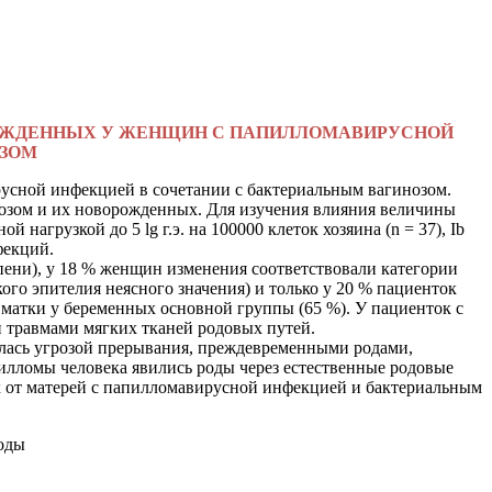
РОЖДЕННЫХ У ЖЕНЩИН С ПАПИЛЛОМАВИРУСНОЙ
ОЗОМ
русной инфекцией в сочетании с бактериальным вагинозом.
нозом и их новорожденных. Для изучения влияния величины
нагрузкой до 5 lg г.э. на 100000 клеток хозяина (n = 37), Ib
фекций.
пени), у 18 % женщин изменения соответствовали категории
го эпителия неясного значения) и только у 20 % пациенток
 матки у беременных основной группы (65 %).
У пациенток с
 травмами мягких тканей родовых путей.
ялась угрозой прерывания, преждевременными родами,
пилломы человека явились роды через естественные родовые
от матерей с папилломавирусной инфекцией и бактериальным
роды