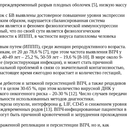
, преждевременный разрыв плодных оболочек [5], низкую массу
ток с БВ выявлены достоверное повышение уровня экспрессии
ким образом, нарушается сбалансированная система
ым является и феномен физиологической иммуносупрессии
ный, что по своей сути является физиологическим
ивости к ИППП, в частности вируса папилломы человека
овым путем (ИППП), среди женщин репродуктивного возраста.
ам, от 20 до 78,6 % [7], при этом частота выявления ВПЧ у
 40-49 лет – 25,2 %, 50-59 лет – 19,6 % [8-10]. В мире около 9-
ие (персистирующая инфекция), и может стать причиной
иальной проблемой в связи со значительной контагиозностью,
стоящее время ежегодно возрастает и количество гестаций,
м дебютом и затяжной персистенцией ВПЧ, а также рецидивов
т в целом 30-65 %, при этом количество вирусной ДНК у
ого онкогенного риска – 20-30 % [12]. Число случаев передачи
тельности использованных методов диагностики.
кроза опухоли, интерферона g, LIF, СD45 и снижением уровня
еждевременных родов [13]. ВПЧ-инфицированные пациентки в
могут быть причиной кровотечений и затруднения прохождения
ыраженной репликации и персистенции ВПЧ, но и, как