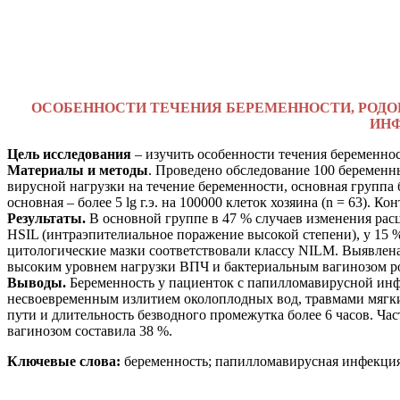
ОСОБЕННОСТИ ТЕЧЕНИЯ БЕРЕМЕННОСТИ, РОД
ИНФ
Цель исследования
– изучить особенности течения беременно
Материалы и методы
. Проведено обследование 100 беременн
вирусной нагрузки на течение беременности, основная группа бы
основная – более 5 lg г.э. на 100000 клеток хозяина (n = 63).
Результаты.
В основной группе в 47 % случаев изменения рас
HSIL (интраэпителиальное поражение высокой степени), у 15 %
цитологические мазки соответствовали классу NILM. Выявлен
высоким уровнем нагрузки ВПЧ и бактериальным вагинозом р
Выводы.
Беременность у пациенток с папилломавирусной инф
несвоевременным излитием околоплодных вод
, травмами мягк
пути и длительность безводного промежутка более 6 часов.
Час
вагинозом составила 38 %.
Ключевые слова:
беременность; папилломавирусная инфекция;