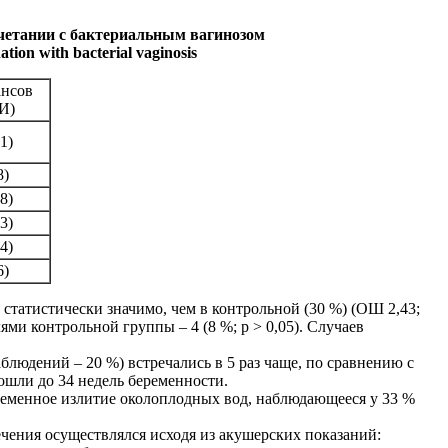
очетании с бактериальным вагинозом
ation with bacterial vaginosis
нсов
И)
,1)
8)
,8)
23)
94)
6)
статистически значимо, чем в контрольной (30 %) (ОШ 2,43;
лями контрольной группы – 4 (8 %; р
> 0,05
). Случаев
юдений – 20 %) встречались в 5 раз чаще, по сравнению с
зошли до 34 недель беременности.
ременное излитие околоплодных вод, наблюдающееся у 33 %
чения осуществлялся исходя из акушерских показаний: