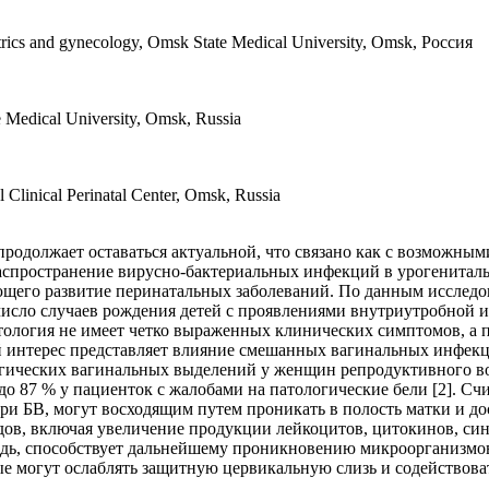
tetrics and gynecology, Omsk State Medical University, Omsk, Россия
te Medical University, Omsk, Russia
 Clinical Perinatal Center, Omsk, Russia
одолжает оставаться актуальной, что связано как с возможными
аспространение вирусно-бактериальных инфекций в урогениталь
щего развитие перинатальных заболеваний. По данным исследов
число случаев рождения детей с проявлениями внутриутробной и
ология не имеет четко выраженных клинических симптомов, а по
ый интерес представляет влияние смешанных вагинальных инфекц
логических вагинальных выделений у женщин репродуктивного в
до 87 % у пациенток с жалобами на патологические бели [2].
Счи
при БВ, могут восходящим путем проникать в полость матки и д
в, включая увеличение продукции лейкоцитов, цитокинов, синт
едь, способствует дальнейшему проникновению микроорганизмов
ые могут ослаблять защитную цервикальную слизь и содействова