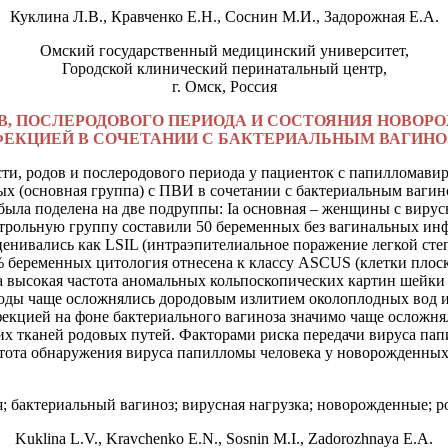
Куклина Л.В., Кравченко Е.Н., Соснин М.И., Задорожная Е.А.
Омский государственный медицинский университет,
Городской клинический перинатальный центр,
г. Омск,
Россия
ОВ, ПОСЛЕРОДОВОГО ПЕРИОДА И СОСТОЯНИЯ НОВО
ЕКЦИЕЙ В СОЧЕТАНИИ С БАКТЕРИАЛЬНЫМ ВАГИН
сти, родов и послеродового периода у пациенток с папилломави
ых (основная группа) с ПВИ в сочетании с бактериальным ваги
ла поделена на две подруппы: Ia основная – женщины с вирусной 
 Контрольную группу составили 50 беременных без вагинальных ин
ценивались как LSIL (интраэпителиальное поражение легкой сте
 беременных цитология отнесена к классу ASCUS (клетки плоско
а высокая частота аномальных кольпоскопических картин шейки
оды чаще осложнялись дородовым излитием околоплодных вод и
екцией на фоне бактериального вагиноза значимо чаще осложн
их тканей родовых путей. Факторами риска передачи вируса па
тота обнаружения
вируса папилломы человека
у новорожденных 
 бактериальный вагиноз; вирусная нагрузка; новорожденные; 
Kuklina L.V., Kravchenko E.N., Sosnin M.I., Zadorozhnaya E.A.