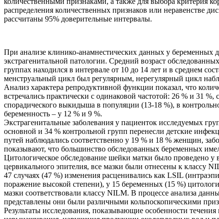
количественными признаками, а также для выбора критерия к
распределения количественных признаков или неравенстве ди
рассчитаны 95% доверительные интервалы.
При анализе клинико-анамнестических данных у беременных дв
экстрагенитальной патологии. Средний возраст обследованных в
группах находился в интервале от 10 до 14 лет и в среднем сос
менструальный цикл был регулярным, нерегулярный цикл набл
Анализ характера репродуктивной функции показал, что колич
встречались практически с одинаковой частотой: 26 % и 31 %,
спорадического выкидыша в популяции (13-18 %),
в контрольн
беременность – у 12 % и 9 %.
Экстрагенитальные заболевания у пациенток исследуемых гру
основной и 34 % контрольной групп перенесли детские инфекци
путей наблюдались соответственно у 19 % и 18 % женщин, забо
показывают, что большинство обследованных беременных име
Цитологическое обследование шейки матки было проведено у 
цервикального эпителия, все мазки были отнесены к классу
NI
47 случаях (47 %) изменения расценивались как LSIL (интраэп
поражение высокой степени), у 15 беременных (15 %) цитологи
мазки соответствовали классу NILM. В процессе анализа данн
представлены они были различными кольпоскопическими приз
Результаты исследования, показывающие особенности течения 