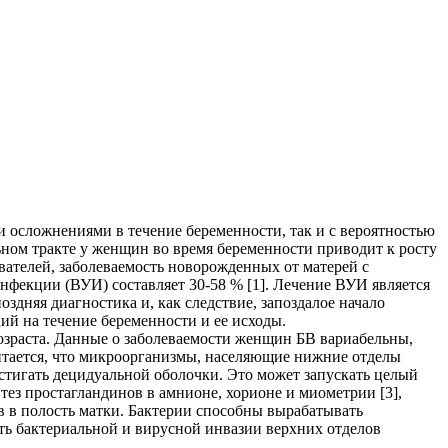
 осложнениями в течение беременности, так и с вероятностью
ном тракте у женщин во время беременности приводит к росту
ателей, заболеваемость новорожденных от матерей с
нфекции (ВУИ) составляет 30-58 % [1]. Лечение ВУИ является
здняя диагностика и, как следствие, запоздалое начало
ий на течение беременности и ее исходы.
озраста. Данные о заболеваемости женщин БВ вариабельны,
тается, что микроорганизмы, населяющие нижние отделы
остигать децидуальной оболочки. Это может запускать целый
ез простагландинов в амнионе, хорионе и миометрии [3],
 в полость матки. Бактерии способны вырабатывать
ть бактериальной и вирусной инвазии верхних отделов