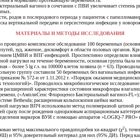
нения в нормально протекающую беременность.
ктериальный вагиноз в сочетании с ПВИ увеличивает степень ри
нных.
сти, родов и послеродового периода у пациенток с папилломави
риска вертикальной передачи и персистенции инфекции у новоро
МАТЕРИАЛЫ И МЕТОДЫ ИССЛЕДОВАНИЯ
о проведено комплексное обследование 100 беременных (основн
путей, з
уд, жжение, дискомфорт в области половых органов. 
ечением ЦМВИ и ВПГ-инфекцией.
Проспективно определяли влия
ной нагрузки на течение беременности, основная группа была п
новная – более 5 lg г.э. на 100000 клеток хозяина (n = 63). Пров
льную группу составили 50 беременных без вагинальных инфе
приказом № 572-н от 1.11.2012 г. «Порядок оказания медицинск
 технологий)».
Проводилось микробиологическое исследование
Для расширенной характеристики состояния микрофлоры влагали
ремени, («АмплиСенс Флороценоз Бактериальный вагиноз-FL»)
стеме Bethesda
; расширенная кольпоскопия шейки матки.
сной нагрузки ВПЧ использовали метод полимеразной цепной р
етей сразу после рождения одноразовым аспирационным катетер
пределения маркеров ВУИ с помощью аппаратов «LOGIQ-7 PRO» 
2
зован метод максимального правдоподобия хи-квадрат (χ
), точ
 (ОШ) и 95% доверительный интервал для них (95% ДИ). Перед 