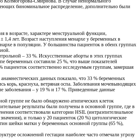
ию Колмогорова-Смирнова. В случае ненормального
меющих биноминальное распределение, дополнительно были
я в возрасте, характере менструальной функции,
 ± 1,4 лет. Возраст наступления менархе у беременных в
 менархе в популяции. У большинства пациенток в обеих группах
ьной.
нтрольной – 33 %. Искусственные аборты в этих группах
ппе беременных составили 25 %,
что выше показателей
5 % пациенток соответственно исследуемым группам, замершая
 анамнестических данных показало, что 33 % беременных
сь корь, краснуха, ветряная оспа. Заболевания мочевыводящих
ые заболевания – у 19 % и 17 %. Приведенные данные
ной группе не было обнаружено атипических клеток
ительные результаты были получены в основной группе, где в
менения соответствовали категории HSIL (интраэпителиальное
значения), и только у 20 пациенток (20 %) цитологические
ртин шейки матки у беременных основной группы (65 %),
руктуре осложнений гестации наиболее часто отмечали угрозу