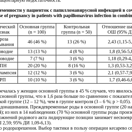
ацентарную недостаточность.
ременности у пациенток с папилломавирусной инфекцией в с
se of pregnancy in patients with papillomavirus infection in combin
ический
Основная группа
Контрольная
Отношение ша
изнак
(n = 100)
группа (n = 50)
ОШ (95% Д
роза
46 (46 %)
13 (26 %)
2,43 (1,15-5
ывания
оводие
13 (13 %)
4 (8 %)
1,8 (0,56-5,
оводие
7 (7 %)
3 (6 %)
1,18 (0,29-4
ПН
20 (20 %)
8 (16 %)
1,3 (0,53-3,
лампсия
12 (12 %)
3 (6 %)
2,1 (0,57-7,
ЗРП
10 (10 %)
3 (6 %)
1,7 (0,46-6,
чалась у женщин основной группы в 45 % случаев, что явилось 
сновной группы, что в 1,6 раза больше по сравнению с показате
й группе (12 – 12 %), чем в группе контроля (3 – 6 %; р
> 0,05
).
онашивания. Преждевременные роды в основной группе (20 набл
,4); из них в 14 наблюдениях (70 %) основной группы роды прои
ложнений родового акта лидирующие позиции занимает несвоев
 2,59; 95% ДИ 1,09-6,13)
.
 родоразрешения. Выбор тактики в пользу операции кесарево се