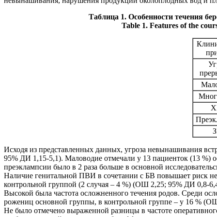
невынашивания, нарушения продукции околоплодных вод и пл
Таблица 1. Особенности течения бе
Table 1. Features of the cour
Клин
пр
Уг
прер
Мал
Мног
Х
Преэк
Исходя из представленных данных, угроза невынашивания встре
95% ДИ 1,15-5,1). Маловодие отмечали у 13 пациенток (13 %) о
преэклампсии было в 2 раза больше в основной исследовательско
Наличие генитальной ПВИ в сочетании с БВ повышает риск нед
контрольной группой (2 случая – 4 %) (ОШ 2,25; 95% ДИ 0,8-6
Высокой была частота осложненного течения родов. Среди ос
рожениц основной группы, в контрольной группе – у 16 %
(ОШ
Не было отмечено выраженной разницы в частоте оперативного