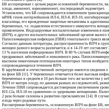
БВ ассоциирован с целым рядом осложнений беременности, в
плода, амнионит, хориоамнионит, послеродовый эндометрит.
Установлено, что БВ сопровождаются изменением транскрипци
мРНК генов интерлейкинов ИЛ-6, ИЛ-8, ИЛ-10, ингибирующего
влагалища, его врожденные защитные механизмы и адаптивны
беременных, т.е. подавления естественного иммунитета женщин
проявлением. Индуцируемые воспалительные изменения в ниж
(ВПЧ), и других воспалительных заболеваний органов малого т
Папилломавирусная инфекция (ПВИ) генитального тракта явля
Согласно данным литературы, распространенность ВПЧ в группе
женщин разного возраста различается, и в 14-19 лет составляет 24
13 % населения инфицировано ВПЧ. В 80 % случаев ВПЧ-инфек
предраковых заболеваний и инвазивного рака. Папилломавирус
высоким онкогенным потенциалом некоторых типов возбудителя
сопровождающихся течением ВПЧ.
В зарубежной и отечественной литературе имеются сведения 
на фоне БВ [
11].
У беременных отмечается более высокая инфиц
беременных в среднем в 10 раз больше того же количества у н
ВПЧ от матери плоду, по данным разных исследователей, разни
Течение ПВИ сопровождается достоверным увеличением уровня
ИЛ-12a, ИЛ-18 по сравнению со здоровыми женщинами. Налич
2 раза больше склонны к развитию преэклампсии [14]. В случ
плода через родовые пути.
Рассматривая беременность, осложненную ВПЧ на фоне БВ, нео