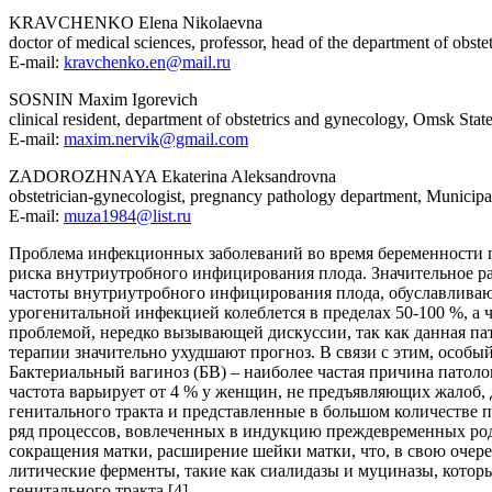
KRAVCHENKO Elena Nikolaevna
doctor of medical sciences, professor, head of the department of obs
E-mail:
kravchenko.en@mail.ru
SOSNIN Maxim Igorevich
clinical resident, department of obstetrics and gynecology, Omsk Sta
E-mail:
maxim.nervik@gmail.com
ZADOROZHNAYA Ekaterina Aleksandrovna
obstetrician-gynecologist, pregnancy pathology department,
Municipal
E-mail:
muza1984@list.ru
Проблема инфекционных заболеваний во время беременности пр
риска внутриутробного инфицирования плода. Значительное р
частоты внутриутробного инфицирования плода, обуславливаю
урогенитальной инфекцией колеблется в пределах 50-100 %, а 
проблемой, нередко вызывающей дискуссии, так как данная пат
терапии значительно ухудшают прогноз. В связи с этим, особ
Бактериальный вагиноз (БВ) – наиболее частая причина пато
частота варьирует от 4 % у женщин, не предъявляющих жалоб, 
генитального тракта и представленные в большом количестве 
ряд процессов, вовлеченных в индукцию преждевременных родо
сокращения матки, расширение шейки матки, что, в свою очер
литические ферменты, такие как сиалидазы и муциназы, котор
генитального тракта [4
].