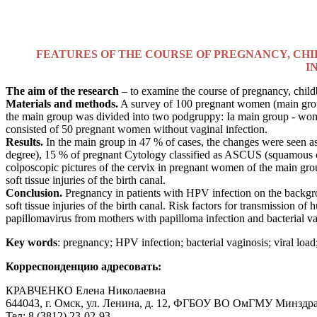
FEATURES OF THE COURSE OF PREGNANCY, CH
I
The aim of the research
– to examine the course of pregnancy, child
Materials and methods.
A survey of 100 pregnant women (main group)
the main group was divided into two podgruppy: Ia main group - women
consisted of 50 pregnant women without vaginal infection.
Results.
In the main group in 47 % of cases, the changes were seen as 
degree), 15 % of pregnant Cytology classified as ASCUS (squamous ce
colposcopic pictures of the cervix in pregnant women of the main grou
soft tissue injuries of the birth canal.
Conclusion.
Pregnancy in patients with HPV infection on the backgrou
soft tissue injuries of the birth canal. Risk factors for transmission
papillomavirus from mothers with papilloma infection and bacterial 
Key words
: pregnancy; HPV infection; bacterial vaginosis; viral load
Корреспонденцию адресовать:
КРАВЧЕНКО Елена Николаевна
644043, г
. Омск, ул. Ленина, д. 12, ФГБОУ ВО ОмГМУ Минздр
Тел: 8 (3812) 23-02-93