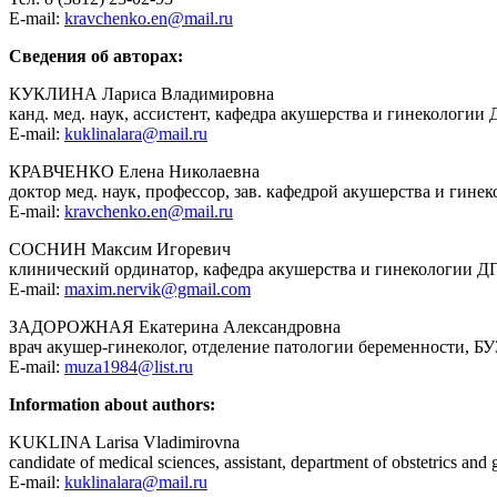
E-mail:
kravchenko.en@mail.ru
Сведения об авторах:
КУКЛИНА Лариса Владимировна
канд. мед. наук, ассистент, кафедра акушерства и гинеколог
E-mail:
kuklinalara@mail.ru
КРАВЧЕНКО Елена Николаевна
доктор мед. наук, профессор, зав. кафедрой акушерства и г
E-mail:
kravchenko.en@mail.ru
СОСНИН Максим Игоревич
клинический ординатор, кафедра акушерства и гинекологии 
E-mail:
maxim.nervik@gmail.com
ЗАДОРОЖНАЯ Екатерина Александровна
врач
акушер-гинеколог, отделение патологии беременности, Б
E-mail:
muza1984@list.ru
Information
about authors:
KUKLINA Larisa Vladimirovna
candidate of medical sciences, assistant, department of obstetrics a
E-mail:
kuklinalara@mail.ru