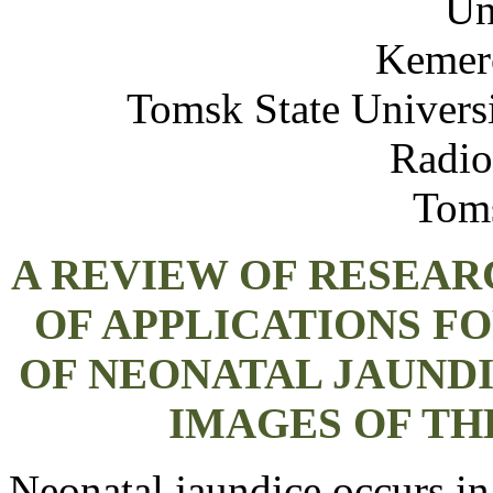
Un
Kemero
Tomsk State Univers
Radio
Toms
A REVIEW OF RESEA
OF APPLICATIONS F
OF NEONATAL JAUND
IMAGES OF TH
Neonatal jaundice occurs i